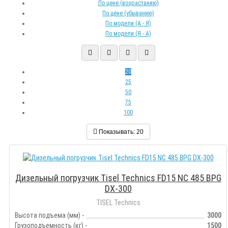
По цене (возрастанию)
По цене (убыванию)
По модели (A - Я)
По модели (Я - A)
20
25
50
75
100
Показывать:
20
Дизельный погрузчик Tisel Technics FD15 NC 485 BPG
DX-300
TISEL Technics
Высота подъема (мм) -
3000
Грузоподъемность (кг) -
1500