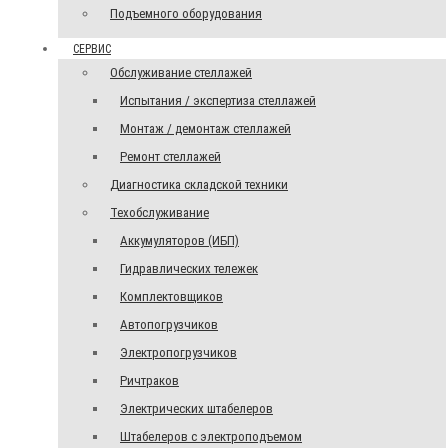
Подъемного оборудования
СЕРВИС
Обслуживание стеллажей
Испытания / экспертиза стеллажей
Монтаж / демонтаж стеллажей
Ремонт стеллажей
Диагностика складской техники
Техобслуживание
Аккумуляторов (ИБП)
Гидравлических тележек
Комплектовщиков
Автопогрузчиков
Электропогрузчиков
Ричтраков
Электрических штабелеров
Штабелеров с электроподъемом