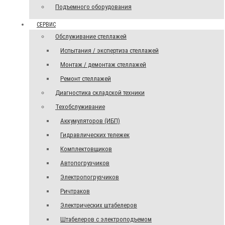
Подъемного оборудования
СЕРВИС
Обслуживание стеллажей
Испытания / экспертиза стеллажей
Монтаж / демонтаж стеллажей
Ремонт стеллажей
Диагностика складской техники
Техобслуживание
Аккумуляторов (ИБП)
Гидравлических тележек
Комплектовщиков
Автопогрузчиков
Электропогрузчиков
Ричтраков
Электрических штабелеров
Штабелеров с электроподъемом