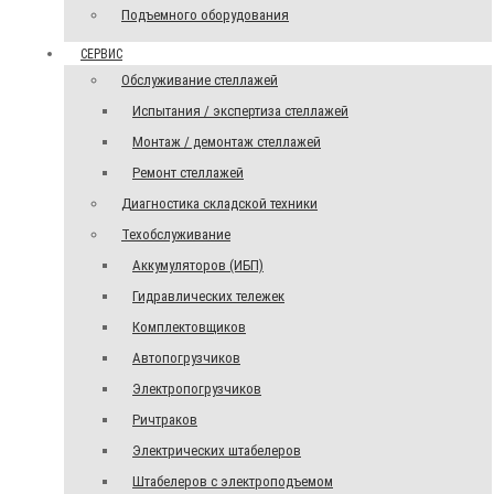
Подъемного оборудования
СЕРВИС
Обслуживание стеллажей
Испытания / экспертиза стеллажей
Монтаж / демонтаж стеллажей
Ремонт стеллажей
Диагностика складской техники
Техобслуживание
Аккумуляторов (ИБП)
Гидравлических тележек
Комплектовщиков
Автопогрузчиков
Электропогрузчиков
Ричтраков
Электрических штабелеров
Штабелеров с электроподъемом