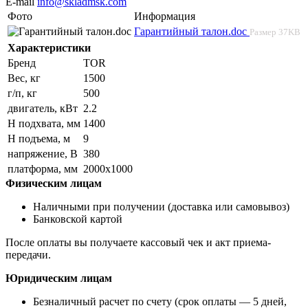
E-mail
info@skladmsk.com
Фото
Информация
Гарантийный талон.doc
Размер
37KB
Характеристики
Бренд
TOR
Вес, кг
1500
г/п, кг
500
двигатель, кВт
2.2
Н подхвата, мм
1400
Н подъема, м
9
напряжение, В
380
платформа, мм
2000х1000
Физическим лицам
Наличными при получении (доставка или самовывоз)
Банковской картой
После оплаты вы получаете кассовый чек и акт приема-
передачи.
Юридическим лицам
Безналичный расчет по счету (срок оплаты — 5 дней,