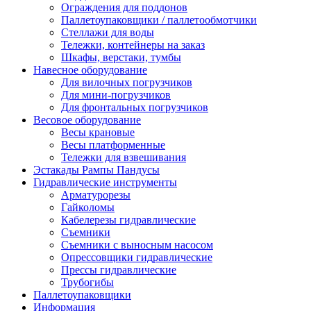
Ограждения для поддонов
Паллетоупаковщики / паллетообмотчики
Стеллажи для воды
Тележки, контейнеры на заказ
Шкафы, верстаки, тумбы
Навесное оборудование
Для вилочных погрузчиков
Для мини-погрузчиков
Для фронтальных погрузчиков
Весовое оборудование
Весы крановые
Весы платформенные
Тележки для взвешивания
Эстакады Рампы Пандусы
Гидравлические инструменты
Арматурорезы
Гайколомы
Кабелерезы гидравлические
Съемники
Съемники с выносным насосом
Опрессовщики гидравлические
Прессы гидравлические
Трубогибы
Паллетоупаковщики
Информация