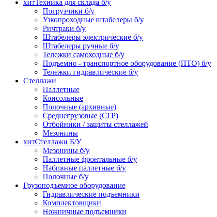
хит
Техника для склада б/у
Погрузчики б/у
Узкопроходные штабелеры б/у
Ричтраки б/у
Штабелеры электрические б/у
Штабелеры ручные б/у
Тележки самоходные б/у
Подъемно - транспортное оборудование (ПТО) б/у
Тележки гидравлические б/у
Стеллажи
Паллетные
Консольные
Полочные (архивные)
Среднегрузовые (СГР)
Отбойники / защиты стеллажей
Мезонины
хит
Стеллажи Б/У
Мезонины б/у
Паллетные фронтальные б/у
Набивные паллетные б/у
Полочные б/у
Грузоподъемное оборудование
Гидравлические подъемники
Комплектовщики
Ножничные подъемники