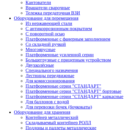
Кантователи
Вращатели сварочные
Тележка передаточная ВЗИ
Оборудование для перемещения
Из нержавеющей стали
С антикоррозионным покрытием
С поворотной осью
Платформенные с фанерным заполнением
Со складной ручкой
Многоярусные
Платформенные усиленной серии
Большегрузные с прицепным устройством
Двухколёсные
Специального назначения
Лестницы передвижные
Для комиссионирования
Платформенные серии "СТАНДАРТ"
Платформенные серии "СТАНДАРТ" бортовые
Платформенные серии "СТАНДАРТ" каркасные
Для баллонов с водой
Для перевозки бочек (бочкокаты)
Оборудование для хранения
Контейнер металлический
Складываемый контейнер РОЛЛ
Поддоны и паллеты металлические