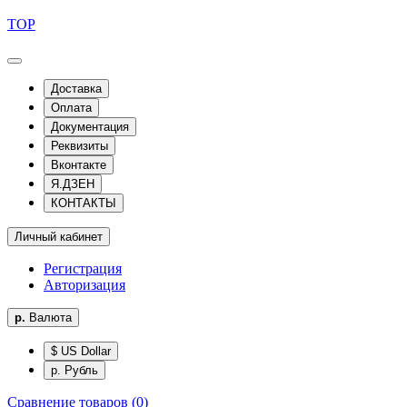
TOP
Доставка
Оплата
Документация
Реквизиты
Вконтакте
Я.ДЗЕН
КОНТАКТЫ
Личный кабинет
Регистрация
Авторизация
р.
Валюта
$ US Dollar
р. Рубль
Сравнение товаров (0)