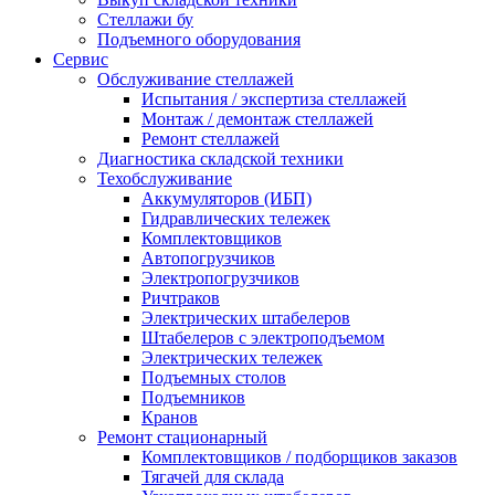
Стеллажи бу
Подъемного оборудования
Сервис
Обслуживание стеллажей
Испытания / экспертиза стеллажей
Монтаж / демонтаж стеллажей
Ремонт стеллажей
Диагностика складской техники
Техобслуживание
Аккумуляторов (ИБП)
Гидравлических тележек
Комплектовщиков
Автопогрузчиков
Электропогрузчиков
Ричтраков
Электрических штабелеров
Штабелеров с электроподъемом
Электрических тележек
Подъемных столов
Подъемников
Кранов
Ремонт стационарный
Комплектовщиков / подборщиков заказов
Тягачей для склада