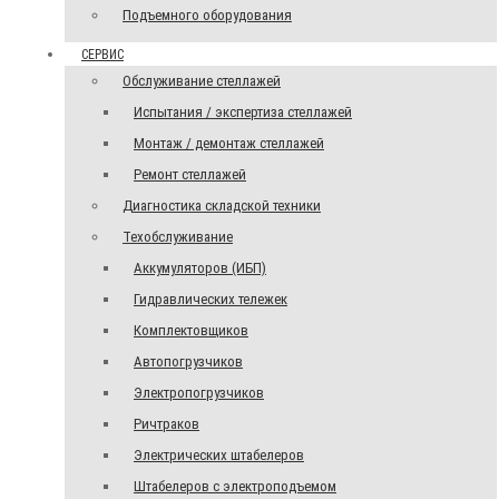
Подъемного оборудования
СЕРВИС
Обслуживание стеллажей
Испытания / экспертиза стеллажей
Монтаж / демонтаж стеллажей
Ремонт стеллажей
Диагностика складской техники
Техобслуживание
Аккумуляторов (ИБП)
Гидравлических тележек
Комплектовщиков
Автопогрузчиков
Электропогрузчиков
Ричтраков
Электрических штабелеров
Штабелеров с электроподъемом