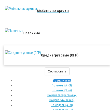
Мобильные архивы
Полочные
Среднегрузовые (СГР)
Сортировать
По умолчанию
По имени (A - Я)
По имени (Я - A)
По цене (возрастанию)
По цене (убыванию)
По модели (A - Я)