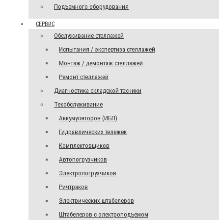
Подъемного оборудования
СЕРВИС
Обслуживание стеллажей
Испытания / экспертиза стеллажей
Монтаж / демонтаж стеллажей
Ремонт стеллажей
Диагностика складской техники
Техобслуживание
Аккумуляторов (ИБП)
Гидравлических тележек
Комплектовщиков
Автопогрузчиков
Электропогрузчиков
Ричтраков
Электрических штабелеров
Штабелеров с электроподъемом