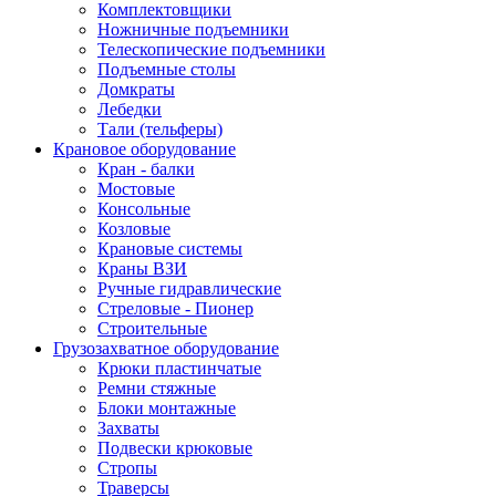
Комплектовщики
Ножничные подъемники
Телескопические подъемники
Подъемные столы
Домкраты
Лебедки
Тали (тельферы)
Крановое оборудование
Кран - балки
Мостовые
Консольные
Козловые
Крановые системы
Краны ВЗИ
Ручные гидравлические
Стреловые - Пионер
Строительные
Грузозахватное оборудование
Крюки пластинчатые
Ремни стяжные
Блоки монтажные
Захваты
Подвески крюковые
Стропы
Траверсы