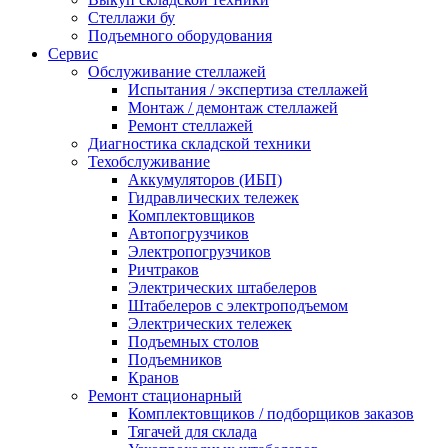
Стеллажи бу
Подъемного оборудования
Сервис
Обслуживание стеллажей
Испытания / экспертиза стеллажей
Монтаж / демонтаж стеллажей
Ремонт стеллажей
Диагностика складской техники
Техобслуживание
Аккумуляторов (ИБП)
Гидравлических тележек
Комплектовщиков
Автопогрузчиков
Электропогрузчиков
Ричтраков
Электрических штабелеров
Штабелеров с электроподъемом
Электрических тележек
Подъемных столов
Подъемников
Кранов
Ремонт стационарный
Комплектовщиков / подборщиков заказов
Тягачей для склада