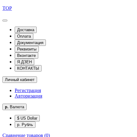
TOP
Доставка
Оплата
Документация
Реквизиты
Вконтакте
Я.ДЗЕН
КОНТАКТЫ
Личный кабинет
Регистрация
Авторизация
р.
Валюта
$ US Dollar
р. Рубль
Сравнение товаров (0)