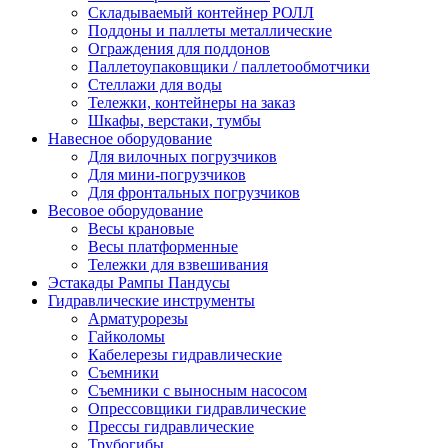
Складываемый контейнер РОЛЛ
Поддоны и паллеты металлические
Ограждения для поддонов
Паллетоупаковщики / паллетообмотчики
Стеллажи для воды
Тележки, контейнеры на заказ
Шкафы, верстаки, тумбы
Навесное оборудование
Для вилочных погрузчиков
Для мини-погрузчиков
Для фронтальных погрузчиков
Весовое оборудование
Весы крановые
Весы платформенные
Тележки для взвешивания
Эстакады Рампы Пандусы
Гидравлические инструменты
Арматурорезы
Гайколомы
Кабелерезы гидравлические
Съемники
Съемники с выносным насосом
Опрессовщики гидравлические
Прессы гидравлические
Трубогибы