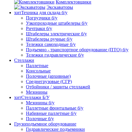
Комплектовщики
Экскаваторы
хит
Техника для склада б/у
Погрузчики б/у
Узкопроходные штабелеры б/у
Ричтраки б/у
Штабелеры электрические б/у
Штабелеры ручные б/у
Тележки самоходные б/у
Подъемно - транспортное оборудование (ПТО) б/у
Тележки гидравлические б/у
Стеллажи
Паллетные
Консольные
Полочные (архивные)
Среднегрузовые (СГР)
Отбойники / защиты стеллажей
Мезонины
хит
Стеллажи Б/У
Мезонины б/у
Паллетные фронтальные б/у
Набивные паллетные б/у
Полочные б/у
Грузоподъемное оборудование
Гидравлические подъемники