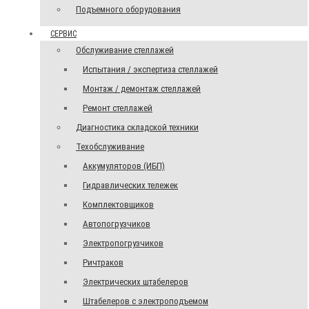
Подъемного оборудования
СЕРВИС
Обслуживание стеллажей
Испытания / экспертиза стеллажей
Монтаж / демонтаж стеллажей
Ремонт стеллажей
Диагностика складской техники
Техобслуживание
Аккумуляторов (ИБП)
Гидравлических тележек
Комплектовщиков
Автопогрузчиков
Электропогрузчиков
Ричтраков
Электрических штабелеров
Штабелеров с электроподъемом