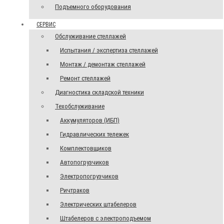
Подъемного оборудования
СЕРВИС
Обслуживание стеллажей
Испытания / экспертиза стеллажей
Монтаж / демонтаж стеллажей
Ремонт стеллажей
Диагностика складской техники
Техобслуживание
Аккумуляторов (ИБП)
Гидравлических тележек
Комплектовщиков
Автопогрузчиков
Электропогрузчиков
Ричтраков
Электрических штабелеров
Штабелеров с электроподъемом