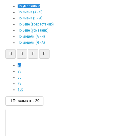
По умолчанию
По имени (A - Я)
По имени (Я - A)
По цене (возрастанию)
По цене (убыванию)
По модели (A - Я)
По модели (Я - A)
20
25
50
75
100
Показывать:
20