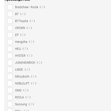
Bradshaw - Rocla
1
BT
1
BT-Toyota
1
CROWN
1
EP
2
Hangcha
2
HELI
2
HYSTER
1
JUNGHEINRICH
2
LINDE
2
Mitsubishi
2
NOBLELIFT
1
OMG
2
ROCLA
1
Soosung
2