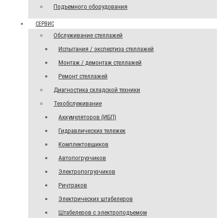
Подъемного оборудования
СЕРВИС
Обслуживание стеллажей
Испытания / экспертиза стеллажей
Монтаж / демонтаж стеллажей
Ремонт стеллажей
Диагностика складской техники
Техобслуживание
Аккумуляторов (ИБП)
Гидравлических тележек
Комплектовщиков
Автопогрузчиков
Электропогрузчиков
Ричтраков
Электрических штабелеров
Штабелеров с электроподъемом