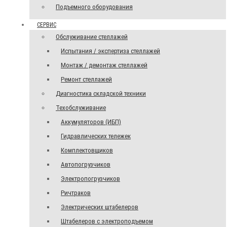
Подъемного оборудования
СЕРВИС
Обслуживание стеллажей
Испытания / экспертиза стеллажей
Монтаж / демонтаж стеллажей
Ремонт стеллажей
Диагностика складской техники
Техобслуживание
Аккумуляторов (ИБП)
Гидравлических тележек
Комплектовщиков
Автопогрузчиков
Электропогрузчиков
Ричтраков
Электрических штабелеров
Штабелеров с электроподъемом