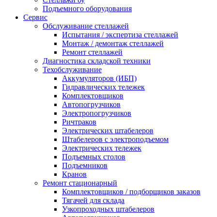
Подъемного оборудования
Сервис
Обслуживание стеллажей
Испытания / экспертиза стеллажей
Монтаж / демонтаж стеллажей
Ремонт стеллажей
Диагностика складской техники
Техобслуживание
Аккумуляторов (ИБП)
Гидравлических тележек
Комплектовщиков
Автопогрузчиков
Электропогрузчиков
Ричтраков
Электрических штабелеров
Штабелеров с электроподъемом
Электрических тележек
Подъемных столов
Подъемников
Кранов
Ремонт стационарный
Комплектовщиков / подборщиков заказов
Тягачей для склада
Узкопроходных штабелеров