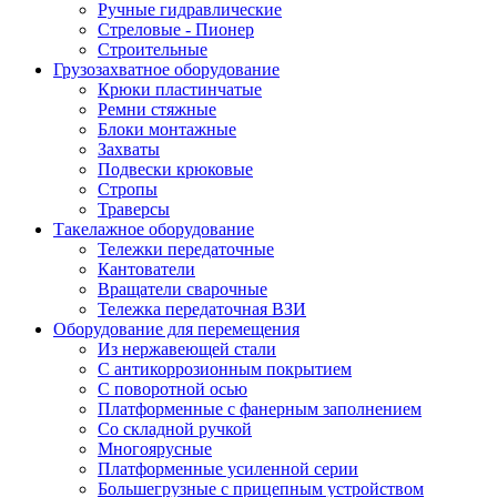
Ручные гидравлические
Стреловые - Пионер
Строительные
Грузозахватное оборудование
Крюки пластинчатые
Ремни стяжные
Блоки монтажные
Захваты
Подвески крюковые
Стропы
Траверсы
Такелажное оборудование
Тележки передаточные
Кантователи
Вращатели сварочные
Тележка передаточная ВЗИ
Оборудование для перемещения
Из нержавеющей стали
С антикоррозионным покрытием
С поворотной осью
Платформенные с фанерным заполнением
Со складной ручкой
Многоярусные
Платформенные усиленной серии
Большегрузные с прицепным устройством