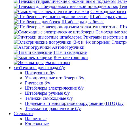
Теле
Тел
Самоходные элект
Штабелеры ручные
Штабелеры для бочек
Шта
Самоходные эле
Ричтраки (высотные 
Электри
Автопогрузчики
Тягачи складские
Комплектовщики
Экскаваторы
хит
Техника для склада б/у
Погрузчики б/у
Узкопроходные штабелеры б/у
Ричтраки б/у
Штабелеры электрические б/у
Штабелеры ручные б/у
Тележки самоходные б/у
Подъемно - транспортное оборудование (ПТО) б/у
Тележки гидравлические б/у
Стеллажи
Паллетные
Консольные