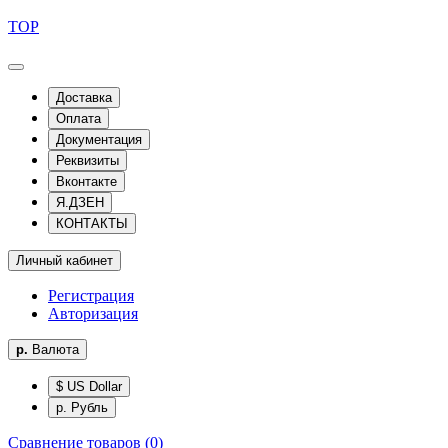
TOP
Доставка
Оплата
Документация
Реквизиты
Вконтакте
Я.ДЗЕН
КОНТАКТЫ
Личный кабинет
Регистрация
Авторизация
р.
Валюта
$ US Dollar
р. Рубль
Сравнение товаров (0)