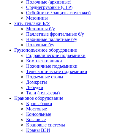
Полочные (архивные)
Среднегрузовые (СГР)
Отбойники / защиты стеллажей
Мезонины
хит
Стеллажи Б/У
Мезонины б/у
Паллетные фронтальные б/у
Набивные паллетные б/у
Полочные б/у
Грузоподъемное оборудование
Гидравлические подъемники
Комплектовщики
Ножничные подъемники
Телескопические подъемники
Подъемные столы
Домкраты
Лебедки
Тали (тельферы)
Крановое оборудование
Кран - балки
Мостовые
Консольные
Козловые
Крановые системы
Краны ВЗИ