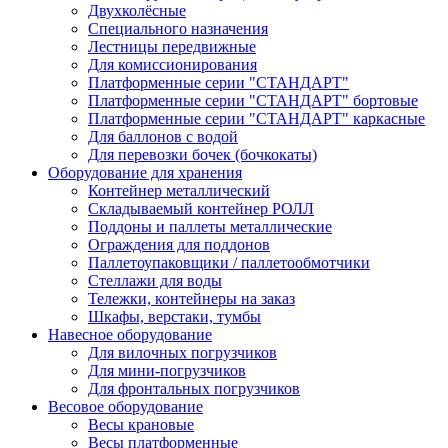
Двухколёсные
Специального назначения
Лестницы передвижные
Для комиссионирования
Платформенные серии "СТАНДАРТ"
Платформенные серии "СТАНДАРТ" бортовые
Платформенные серии "СТАНДАРТ" каркасные
Для баллонов с водой
Для перевозки бочек (бочкокаты)
Оборудование для хранения
Контейнер металлический
Складываемый контейнер РОЛЛ
Поддоны и паллеты металлические
Ограждения для поддонов
Паллетоупаковщики / паллетообмотчики
Стеллажи для воды
Тележки, контейнеры на заказ
Шкафы, верстаки, тумбы
Навесное оборудование
Для вилочных погрузчиков
Для мини-погрузчиков
Для фронтальных погрузчиков
Весовое оборудование
Весы крановые
Весы платформенные