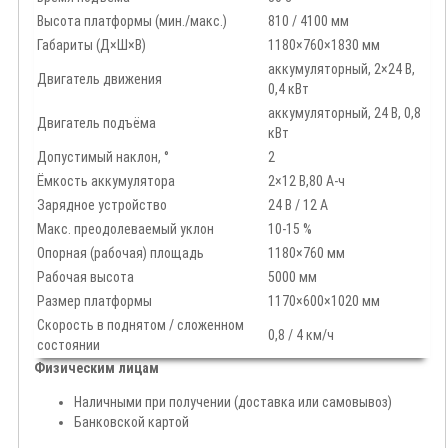
Высота платформы (мин./макс.)
810 / 4100 мм
Габариты (Д×Ш×В)
1180×760×1830 мм
аккумуляторный, 2×24 В,
Двигатель движения
0,4 кВт
аккумуляторный, 24 В, 0,8
Двигатель подъёма
кВт
Допустимый наклон, °
2
Ёмкость аккумулятора
2×12 В,80 А-ч
Зарядное устройство
24 В / 12 А
Макс. преодолеваемый уклон
10-15 %
Опорная (рабочая) площадь
1180×760 мм
Рабочая высота
5000 мм
Размер платформы
1170×600×1020 мм
Скорость в поднятом / сложенном
0,8 / 4 км/ч
состоянии
Физическим лицам
Наличными при получении (доставка или самовывоз)
Банковской картой