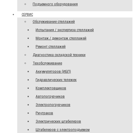
Подъемного оборудования
СЕРВИС
Обслуживание стеллажей
Испытания / экспертиза стеллажей
Монтаж / демонтаж стеллажей
Ремонт стеллажей
Диагностика складской техники
Техобслуживание
Аккумуляторов (ИБП)
Гидравлических тележек
Комплектовщиков
Автопогрузчиков
Электропогрузчиков
Ричтраков
Электрических штабелеров
Штабелеров с электроподъемом