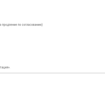
но продление по согласованию)
тация».