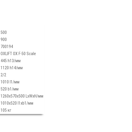
500
900
700194
OXLIFT OX F-50 Scale
445 h13/мм
1120 h14/мм
2/2
1010 l1/мм
520 b1/мм
1260x570x500 LxWxH/мм
1010х520 l1xb1/мм
105 кг