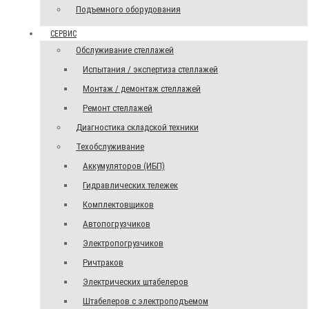
Подъемного оборудования
СЕРВИС
Обслуживание стеллажей
Испытания / экспертиза стеллажей
Монтаж / демонтаж стеллажей
Ремонт стеллажей
Диагностика складской техники
Техобслуживание
Аккумуляторов (ИБП)
Гидравлических тележек
Комплектовщиков
Автопогрузчиков
Электропогрузчиков
Ричтраков
Электрических штабелеров
Штабелеров с электроподъемом