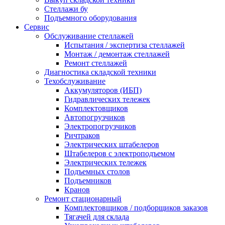
Стеллажи бу
Подъемного оборудования
Сервис
Обслуживание стеллажей
Испытания / экспертиза стеллажей
Монтаж / демонтаж стеллажей
Ремонт стеллажей
Диагностика складской техники
Техобслуживание
Аккумуляторов (ИБП)
Гидравлических тележек
Комплектовщиков
Автопогрузчиков
Электропогрузчиков
Ричтраков
Электрических штабелеров
Штабелеров с электроподъемом
Электрических тележек
Подъемных столов
Подъемников
Кранов
Ремонт стационарный
Комплектовщиков / подборщиков заказов
Тягачей для склада