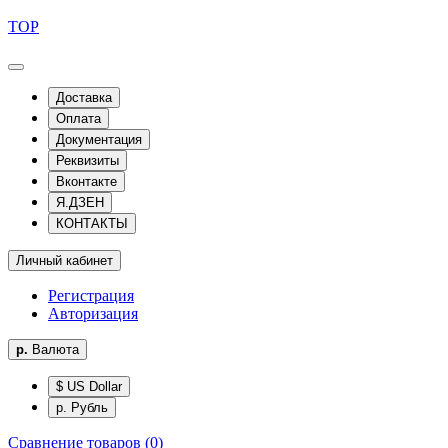
TOP
Доставка
Оплата
Документация
Реквизиты
Вконтакте
Я.ДЗЕН
КОНТАКТЫ
Личный кабинет
Регистрация
Авторизация
р.
Валюта
$ US Dollar
р. Рубль
Сравнение товаров (0)