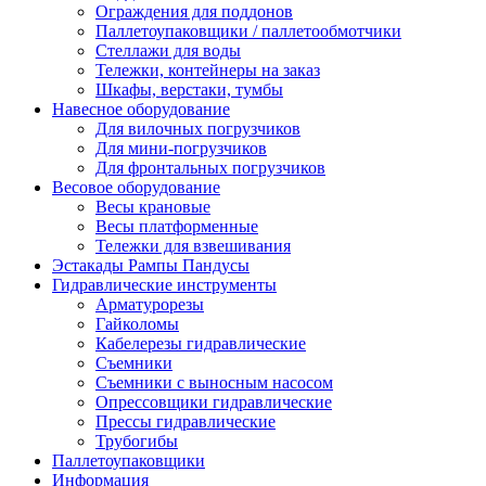
Ограждения для поддонов
Паллетоупаковщики / паллетообмотчики
Стеллажи для воды
Тележки, контейнеры на заказ
Шкафы, верстаки, тумбы
Навесное оборудование
Для вилочных погрузчиков
Для мини-погрузчиков
Для фронтальных погрузчиков
Весовое оборудование
Весы крановые
Весы платформенные
Тележки для взвешивания
Эстакады Рампы Пандусы
Гидравлические инструменты
Арматурорезы
Гайколомы
Кабелерезы гидравлические
Съемники
Съемники с выносным насосом
Опрессовщики гидравлические
Прессы гидравлические
Трубогибы
Паллетоупаковщики
Информация