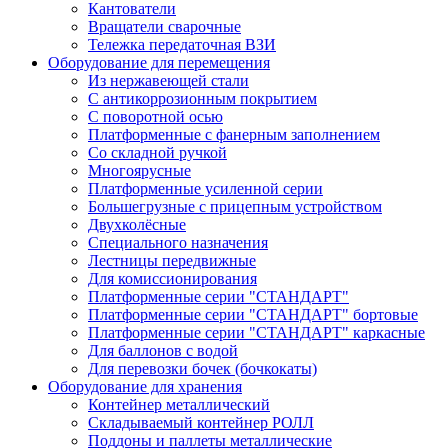
Кантователи
Вращатели сварочные
Тележка передаточная ВЗИ
Оборудование для перемещения
Из нержавеющей стали
С антикоррозионным покрытием
С поворотной осью
Платформенные с фанерным заполнением
Со складной ручкой
Многоярусные
Платформенные усиленной серии
Большегрузные с прицепным устройством
Двухколёсные
Специального назначения
Лестницы передвижные
Для комиссионирования
Платформенные серии "СТАНДАРТ"
Платформенные серии "СТАНДАРТ" бортовые
Платформенные серии "СТАНДАРТ" каркасные
Для баллонов с водой
Для перевозки бочек (бочкокаты)
Оборудование для хранения
Контейнер металлический
Складываемый контейнер РОЛЛ
Поддоны и паллеты металлические