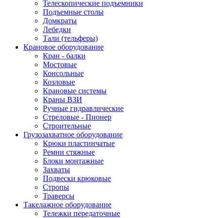
Телескопические подъемники
Подъемные столы
Домкраты
Лебедки
Тали (тельферы)
Крановое оборудование
Кран - балки
Мостовые
Консольные
Козловые
Крановые системы
Краны ВЗИ
Ручные гидравлические
Стреловые - Пионер
Строительные
Грузозахватное оборудование
Крюки пластинчатые
Ремни стяжные
Блоки монтажные
Захваты
Подвески крюковые
Стропы
Траверсы
Такелажное оборудование
Тележки передаточные