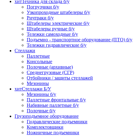
хит
Техника для склада б/у
Погрузчики б/у
Узкопроходные штабелеры б/у
Ричтраки б/у
Штабелеры электрические б/у
Штабелеры ручные б/у
Тележки самоходные б/у
Подъемно - транспортное оборудование (ПТО) б/у
Тележки гидравлические б/у
Стеллажи
Паллетные
Консольные
Полочные (архивные)
Среднегрузовые (СГР)
Отбойники / защиты стеллажей
Мезонины
хит
Стеллажи Б/У
Мезонины б/у
Паллетные фронтальные б/у
Набивные паллетные б/у
Полочные б/у
Грузоподъемное оборудование
Гидравлические подъемники
Комплектовщики
Ножничные подъемники