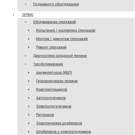
Подъемного оборудования
СЕРВИС
Обслуживание стеллажей
Испытания / экспертиза стеллажей
Монтаж / демонтаж стеллажей
Ремонт стеллажей
Диагностика складской техники
Техобслуживание
Аккумуляторов (ИБП)
Гидравлических тележек
Комплектовщиков
Автопогрузчиков
Электропогрузчиков
Ричтраков
Электрических штабелеров
Штабелеров с электроподъемом