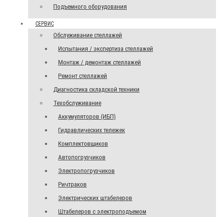
Подъемного оборудования
СЕРВИС
Обслуживание стеллажей
Испытания / экспертиза стеллажей
Монтаж / демонтаж стеллажей
Ремонт стеллажей
Диагностика складской техники
Техобслуживание
Аккумуляторов (ИБП)
Гидравлических тележек
Комплектовщиков
Автопогрузчиков
Электропогрузчиков
Ричтраков
Электрических штабелеров
Штабелеров с электроподъемом