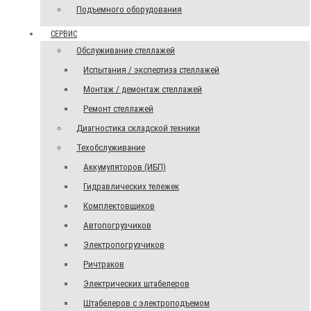
Подъемного оборудования
СЕРВИС
Обслуживание стеллажей
Испытания / экспертиза стеллажей
Монтаж / демонтаж стеллажей
Ремонт стеллажей
Диагностика складской техники
Техобслуживание
Аккумуляторов (ИБП)
Гидравлических тележек
Комплектовщиков
Автопогрузчиков
Электропогрузчиков
Ричтраков
Электрических штабелеров
Штабелеров с электроподъемом