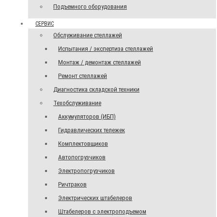
Подъемного оборудования
СЕРВИС
Обслуживание стеллажей
Испытания / экспертиза стеллажей
Монтаж / демонтаж стеллажей
Ремонт стеллажей
Диагностика складской техники
Техобслуживание
Аккумуляторов (ИБП)
Гидравлических тележек
Комплектовщиков
Автопогрузчиков
Электропогрузчиков
Ричтраков
Электрических штабелеров
Штабелеров с электроподъемом