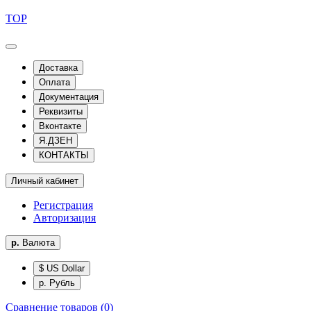
TOP
Доставка
Оплата
Документация
Реквизиты
Вконтакте
Я.ДЗЕН
КОНТАКТЫ
Личный кабинет
Регистрация
Авторизация
р.
Валюта
$ US Dollar
р. Рубль
Сравнение товаров (0)