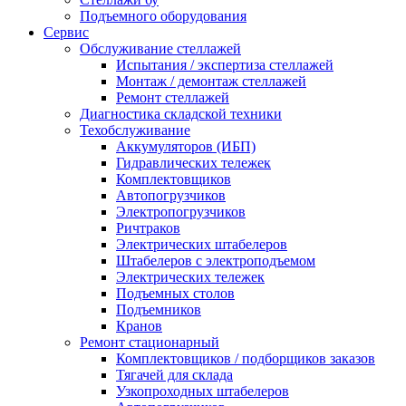
Подъемного оборудования
Сервис
Обслуживание стеллажей
Испытания / экспертиза стеллажей
Монтаж / демонтаж стеллажей
Ремонт стеллажей
Диагностика складской техники
Техобслуживание
Аккумуляторов (ИБП)
Гидравлических тележек
Комплектовщиков
Автопогрузчиков
Электропогрузчиков
Ричтраков
Электрических штабелеров
Штабелеров с электроподъемом
Электрических тележек
Подъемных столов
Подъемников
Кранов
Ремонт стационарный
Комплектовщиков / подборщиков заказов
Тягачей для склада
Узкопроходных штабелеров