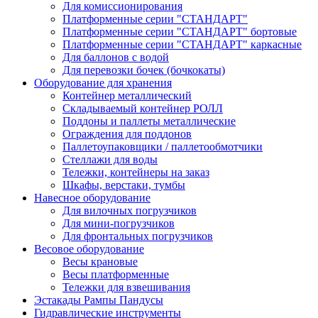
Для комиссионирования
Платформенные серии "СТАНДАРТ"
Платформенные серии "СТАНДАРТ" бортовые
Платформенные серии "СТАНДАРТ" каркасные
Для баллонов с водой
Для перевозки бочек (бочкокаты)
Оборудование для хранения
Контейнер металлический
Складываемый контейнер РОЛЛ
Поддоны и паллеты металлические
Ограждения для поддонов
Паллетоупаковщики / паллетообмотчики
Стеллажи для воды
Тележки, контейнеры на заказ
Шкафы, верстаки, тумбы
Навесное оборудование
Для вилочных погрузчиков
Для мини-погрузчиков
Для фронтальных погрузчиков
Весовое оборудование
Весы крановые
Весы платформенные
Тележки для взвешивания
Эстакады Рампы Пандусы
Гидравлические инструменты