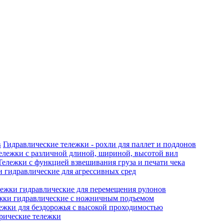
Гидравлические тележки - рохли для паллет и поддонов
ележки с различной длиной, шириной, высотой вил
Тележки с функцией взвешивания груза и печати чека
 гидравлические для агрессивных сред
ежки гидравлические для перемещения рулонов
жки гидравлические с ножничным подъемом
ежки для бездорожья с высокой проходимостью
рические тележки