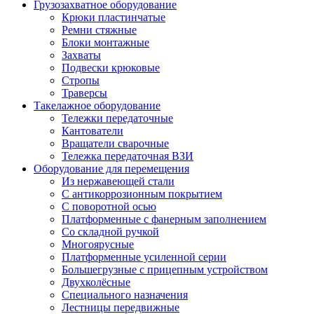
Грузозахватное оборудование
Крюки пластинчатые
Ремни стяжные
Блоки монтажные
Захваты
Подвески крюковые
Стропы
Траверсы
Такелажное оборудование
Тележки передаточные
Кантователи
Вращатели сварочные
Тележка передаточная ВЗИ
Оборудование для перемещения
Из нержавеющей стали
С антикоррозионным покрытием
С поворотной осью
Платформенные с фанерным заполнением
Со складной ручкой
Многоярусные
Платформенные усиленной серии
Большегрузные с прицепным устройством
Двухколёсные
Специального назначения
Лестницы передвижные