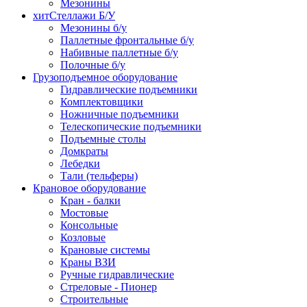
Мезонины
хит
Стеллажи Б/У
Мезонины б/у
Паллетные фронтальные б/у
Набивные паллетные б/у
Полочные б/у
Грузоподъемное оборудование
Гидравлические подъемники
Комплектовщики
Ножничные подъемники
Телескопические подъемники
Подъемные столы
Домкраты
Лебедки
Тали (тельферы)
Крановое оборудование
Кран - балки
Мостовые
Консольные
Козловые
Крановые системы
Краны ВЗИ
Ручные гидравлические
Стреловые - Пионер
Строительные