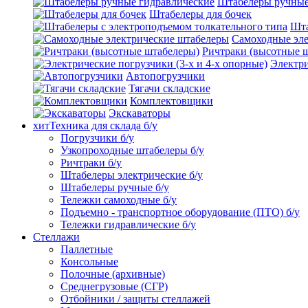
Штабелеры ручные
Штабелеры для бочек
Шта
Самоходные эле
Ричтраки (высотные 
Электри
Автопогрузчики
Тягачи складские
Комплектовщики
Экскаваторы
хит
Техника для склада б/у
Погрузчики б/у
Узкопроходные штабелеры б/у
Ричтраки б/у
Штабелеры электрические б/у
Штабелеры ручные б/у
Тележки самоходные б/у
Подъемно - транспортное оборудование (ПТО) б/у
Тележки гидравлические б/у
Стеллажи
Паллетные
Консольные
Полочные (архивные)
Среднегрузовые (СГР)
Отбойники / защиты стеллажей