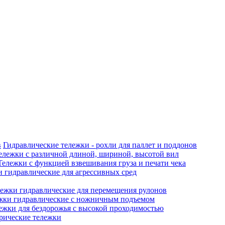
Гидравлические тележки - рохли для паллет и поддонов
ележки с различной длиной, шириной, высотой вил
Тележки с функцией взвешивания груза и печати чека
 гидравлические для агрессивных сред
ежки гидравлические для перемещения рулонов
жки гидравлические с ножничным подъемом
ежки для бездорожья с высокой проходимостью
рические тележки