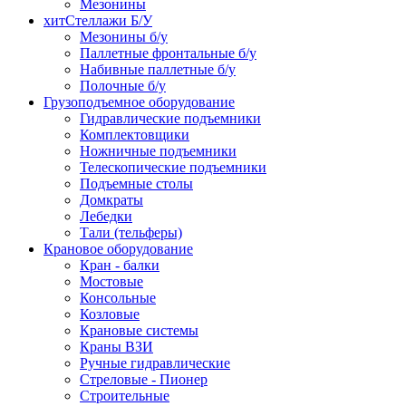
Мезонины
хит
Стеллажи Б/У
Мезонины б/у
Паллетные фронтальные б/у
Набивные паллетные б/у
Полочные б/у
Грузоподъемное оборудование
Гидравлические подъемники
Комплектовщики
Ножничные подъемники
Телескопические подъемники
Подъемные столы
Домкраты
Лебедки
Тали (тельферы)
Крановое оборудование
Кран - балки
Мостовые
Консольные
Козловые
Крановые системы
Краны ВЗИ
Ручные гидравлические
Стреловые - Пионер
Строительные