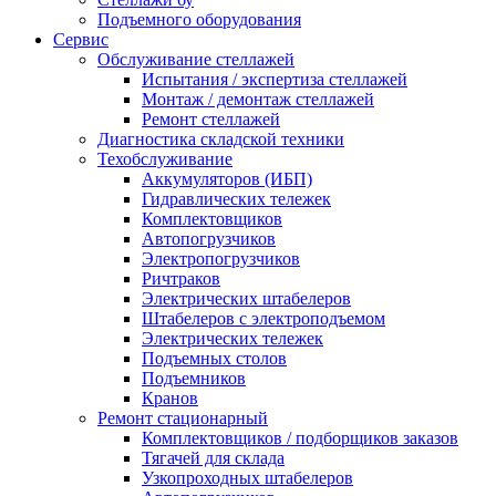
Подъемного оборудования
Сервис
Обслуживание стеллажей
Испытания / экспертиза стеллажей
Монтаж / демонтаж стеллажей
Ремонт стеллажей
Диагностика складской техники
Техобслуживание
Аккумуляторов (ИБП)
Гидравлических тележек
Комплектовщиков
Автопогрузчиков
Электропогрузчиков
Ричтраков
Электрических штабелеров
Штабелеров с электроподъемом
Электрических тележек
Подъемных столов
Подъемников
Кранов
Ремонт стационарный
Комплектовщиков / подборщиков заказов
Тягачей для склада
Узкопроходных штабелеров