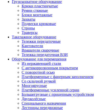
Грузозахватное оборудование
Крюки пластинчатые
Ремни стяжные
Блоки монтажные
Захваты
Подвески крюковые
Стропы
Траверсы
Такелажное оборудование
Тележки передаточные
Кантователи
Вращатели сварочные
Тележка передаточная ВЗИ
Оборудование для перемещения
Из нержавеющей стали
С антикоррозионным покрытием
С поворотной осью
Платформенные с фанерным заполнением
Со складной ручкой
Многоярусные
Платформенные усиленной серии
Большегрузные с прицепным устройством
Двухколёсные
Специального назначения
Лестницы передвижные