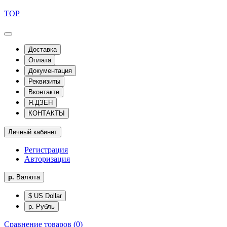
TOP
Доставка
Оплата
Документация
Реквизиты
Вконтакте
Я.ДЗЕН
КОНТАКТЫ
Личный кабинет
Регистрация
Авторизация
р.
Валюта
$ US Dollar
р. Рубль
Сравнение товаров (0)