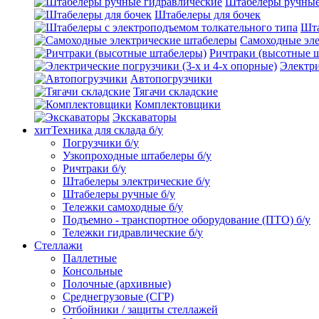
Штабелеры ручные
Штабелеры для бочек
Шта
Самоходные эле
Ричтраки (высотные 
Электри
Автопогрузчики
Тягачи складские
Комплектовщики
Экскаваторы
хит
Техника для склада б/у
Погрузчики б/у
Узкопроходные штабелеры б/у
Ричтраки б/у
Штабелеры электрические б/у
Штабелеры ручные б/у
Тележки самоходные б/у
Подъемно - транспортное оборудование (ПТО) б/у
Тележки гидравлические б/у
Стеллажи
Паллетные
Консольные
Полочные (архивные)
Среднегрузовые (СГР)
Отбойники / защиты стеллажей