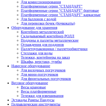
Для комиссионирования
Платформенные серии "СТАНДАРТ"
Платформенные серии "СТАНДАРТ" бортовые
Платформенные серии "СТАНДАРТ" каркасные
Для баллонов с водой
Для перевозки бочек (бочкокаты)
Оборудование для хранения
Контейнер металлический
Складываемый контейнер РОЛЛ
Поддоны и паллеты металлические
Ограждения для поддонов
Паллетоупаковщики / паллетообмотчики
Стеллажи для воды
Тележки, контейнеры на заказ
Шкафы, верстаки, тумбы
Навесное оборудование
Для вилочных погрузчиков
Для мини-погрузчиков
Для фронтальных погрузчиков
Весовое оборудование
Весы крановые
Весы платформенные
Тележки для взвешивания
Эстакады Рампы Пандусы
Гидравлические инструменты