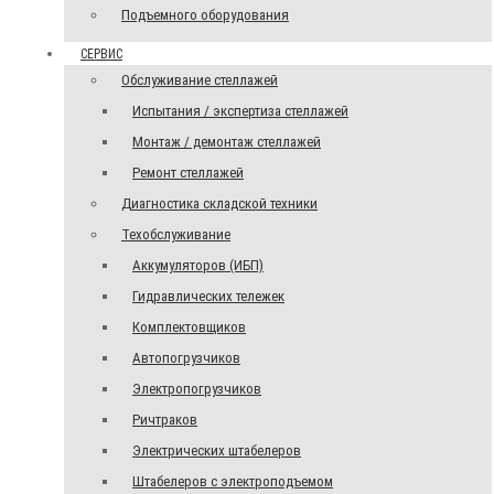
Подъемного оборудования
СЕРВИС
Обслуживание стеллажей
Испытания / экспертиза стеллажей
Монтаж / демонтаж стеллажей
Ремонт стеллажей
Диагностика складской техники
Техобслуживание
Аккумуляторов (ИБП)
Гидравлических тележек
Комплектовщиков
Автопогрузчиков
Электропогрузчиков
Ричтраков
Электрических штабелеров
Штабелеров с электроподъемом