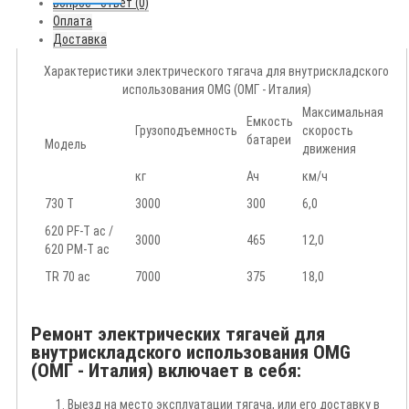
Вопрос - ответ (0)
Оплата
Доставка
Характеристики электрического тягача для внутрискладского
использования OMG (ОМГ - Италия)
Максимальная
Емкость
Грузоподъемность
скорость
батареи
Модель
движения
кг
Ач
км/ч
730 T
3000
300
6,0
620 PF-T ac /
3000
465
12,0
620 PM-T ac
TR 70 ac
7000
375
18,0
Ремонт электрических тягачей для
внутрискладского использования OMG
(ОМГ - Италия) включает в себя:
Выезд на место эксплуатации тягача, или его доставку в