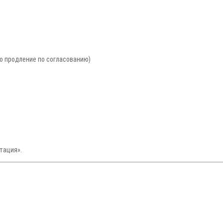
но продление по согласованию)
тация».