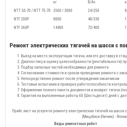
кг
В/Ач
к
NTT 50-70 / NTT 75-70
2500 / 3000
24/250
8
NTF 200P
8000
48/330
1
NTF 360P
14400
72/400
1
Ремонт электрических тягачей на шасси с по
Выезд на место эксплуатации тягача, или его доставку в ст
Диагностику и оценку целесообразности (рентабельности) п
Подбор запасных частей необходимых для ремонта
Согласование стоимости и сроков проведение ремонта с зак
Непосредственно ремонт после утверждения заказчиком
Тестовые испытания и проверка работоспособности контрол
Оформление полного пакета документов и возврат тягача (по
Гарантия на выполненные работы 60 (Шестьдесят) дней с дат
Прайс лист на услуги по ремонту электрических тягачей на шасси 
(Мицубиси (Ничию) - Япони
Виды ремонтных работ