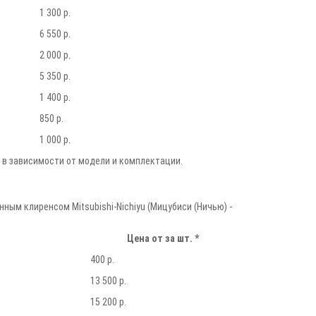
1 300 р.
6 550 р.
2 000 р.
5 350 р.
1 400 р.
850 р.
1 000 р.
 в зависимости от модели и комплектации.
ным клиренсом Mitsubishi-Nichiyu (Мицубиси (Ничью) -
Цена от за шт. *
400 р.
13 500 р.
15 200 р.