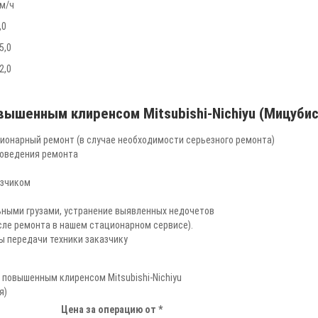
м/ч
,0
5,0
2,0
вышенным клиренсом Mitsubishi-Nichiyu (Мицубиси
ационарный ремонт (в случае необходимости серьезного ремонта)
роведения ремонта
азчиком
ьными грузами, устранение выявленных недочетов
сле ремонта в нашем стационарном сервисе).
ы передачи техники заказчику
с повышенным клиренсом Mitsubishi-Nichiyu
я)
Цена за операцию от *