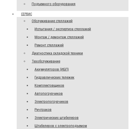
Подъемного оборудования
СЕРВИС
Обслуживание стеллажей
Испытания / экспертиза стеллажей
Монтаж / демонтаж стеллажей
Ремонт стеллажей
Диагностика складской техники
Техобслуживание
Аккумуляторов (ИБП)
Гидравлических тележек
Комплектовщиков
Автопогрузчиков
Электропогрузчиков
Ричтраков
Электрических штабелеров
Штабелеров с электроподъемом