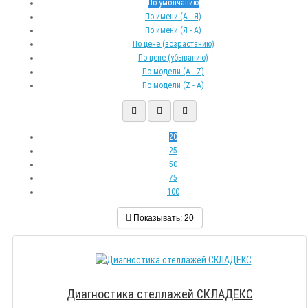
По умолчанию
По имени (A - Я)
По имени (Я - A)
По цене (возрастанию)
По цене (убыванию)
По модели (A - Z)
По модели (Z - A)
20
25
50
75
100
Показывать:
20
Диагностика стеллажей СКЛАДЕКС