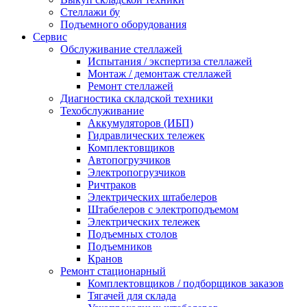
Стеллажи бу
Подъемного оборудования
Сервис
Обслуживание стеллажей
Испытания / экспертиза стеллажей
Монтаж / демонтаж стеллажей
Ремонт стеллажей
Диагностика складской техники
Техобслуживание
Аккумуляторов (ИБП)
Гидравлических тележек
Комплектовщиков
Автопогрузчиков
Электропогрузчиков
Ричтраков
Электрических штабелеров
Штабелеров с электроподъемом
Электрических тележек
Подъемных столов
Подъемников
Кранов
Ремонт стационарный
Комплектовщиков / подборщиков заказов
Тягачей для склада