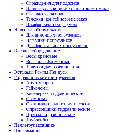
Ограждения для поддонов
Паллетоупаковщики / паллетообмотчики
Стеллажи для воды
Тележки, контейнеры на заказ
Шкафы, верстаки, тумбы
Навесное оборудование
Для вилочных погрузчиков
Для мини-погрузчиков
Для фронтальных погрузчиков
Весовое оборудование
Весы крановые
Весы платформенные
Тележки для взвешивания
Эстакады Рампы Пандусы
Гидравлические инструменты
Арматурорезы
Гайколомы
Кабелерезы гидравлические
Съемники
Съемники с выносным насосом
Опрессовщики гидравлические
Прессы гидравлические
Трубогибы
Паллетоупаковщики
Информация