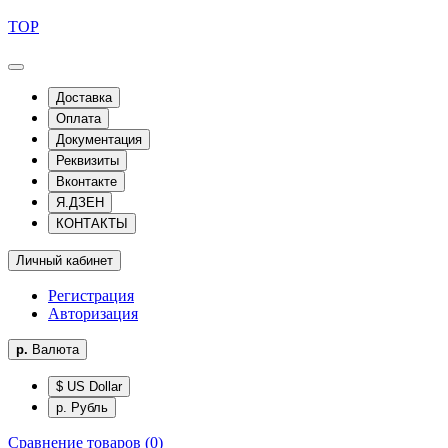
TOP
Доставка
Оплата
Документация
Реквизиты
Вконтакте
Я.ДЗЕН
КОНТАКТЫ
Личный кабинет
Регистрация
Авторизация
р.
Валюта
$ US Dollar
р. Рубль
Сравнение товаров (0)