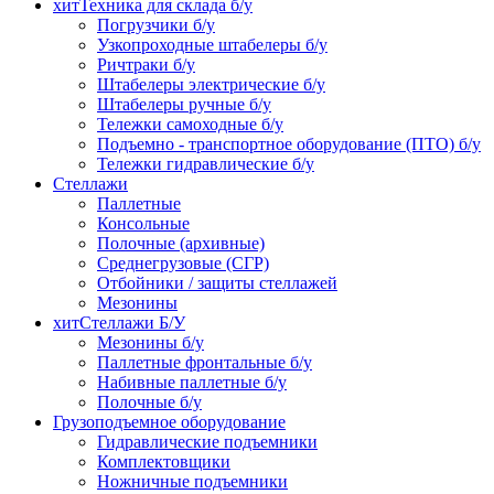
хит
Техника для склада б/у
Погрузчики б/у
Узкопроходные штабелеры б/у
Ричтраки б/у
Штабелеры электрические б/у
Штабелеры ручные б/у
Тележки самоходные б/у
Подъемно - транспортное оборудование (ПТО) б/у
Тележки гидравлические б/у
Стеллажи
Паллетные
Консольные
Полочные (архивные)
Среднегрузовые (СГР)
Отбойники / защиты стеллажей
Мезонины
хит
Стеллажи Б/У
Мезонины б/у
Паллетные фронтальные б/у
Набивные паллетные б/у
Полочные б/у
Грузоподъемное оборудование
Гидравлические подъемники
Комплектовщики
Ножничные подъемники