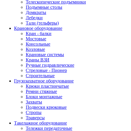
Телескопические подъемники
Подъемные столы
Домкраты
Лебедки
Тали (тельферы)
Крановое оборудование
Кран - балки
Мостовые
Консольные
Козловые
Крановые системы
Краны ВЗИ
Ручные гидравлические
Стреловые - Пионер
Строительные
Грузозахватное оборудование
Крюки пластинчатые
Ремни стяжные
Блоки монтажные
Захваты
Подвески крюковые
Стропы
Траверсы
Такелажное оборудование
Тележки передаточные