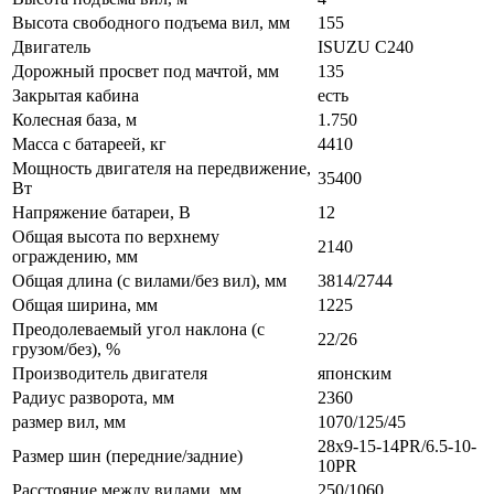
Высота свободного подъема вил, мм
155
Двигатель
ISUZU C240
Дорожный просвет под мачтой, мм
135
Закрытая кабина
есть
Колесная база, м
1.750
Масса с батареей, кг
4410
Мощность двигателя на передвижение,
35400
Вт
Напряжение батареи, B
12
Общая высота по верхнему
2140
ограждению, мм
Общая длина (с вилами/без вил), мм
3814/2744
Общая ширина, мм
1225
Преодолеваемый угол наклона (с
22/26
грузом/без), %
Производитель двигателя
японским
Радиус разворота, мм
2360
размер вил, мм
1070/125/45
28x9-15-14PR/6.5-10-
Размер шин (передние/задние)
10PR
Расстояние между вилами, мм
250/1060