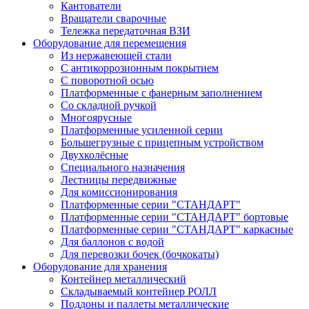
Кантователи
Вращатели сварочные
Тележка передаточная ВЗИ
Оборудование для перемещения
Из нержавеющей стали
С антикоррозионным покрытием
С поворотной осью
Платформенные с фанерным заполнением
Со складной ручкой
Многоярусные
Платформенные усиленной серии
Большегрузные с прицепным устройством
Двухколёсные
Специального назначения
Лестницы передвижные
Для комиссионирования
Платформенные серии "СТАНДАРТ"
Платформенные серии "СТАНДАРТ" бортовые
Платформенные серии "СТАНДАРТ" каркасные
Для баллонов с водой
Для перевозки бочек (бочкокаты)
Оборудование для хранения
Контейнер металлический
Складываемый контейнер РОЛЛ
Поддоны и паллеты металлические