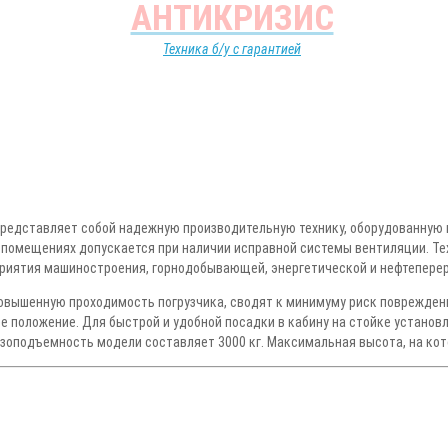
АНТИКРИЗИС
Техника б/у с гарантией
редставляет собой надежную производительную технику, оборудованную к
 помещениях допускается при наличии исправной системы вентиляции. Т
дприятия машиностроения, горнодобывающей, энергетической и нефтепе
ышенную проходимость погрузчика, сводят к минимуму риск повреждения
ое положение. Для быстрой и удобной посадки в кабину на стойке устано
рузоподъемность модели составляет 3000 кг. Максимальная высота, на кот