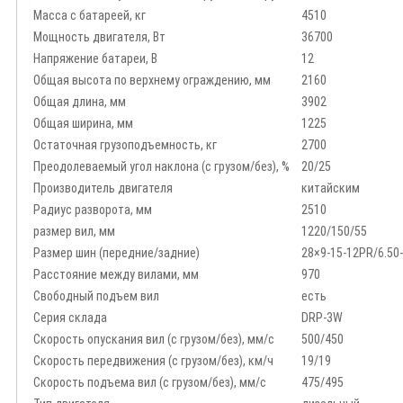
Масса с батареей, кг
4510
Мощность двигателя, Вт
36700
Напряжение батареи, B
12
Общая высота по верхнему ограждению, мм
2160
Общая длина, мм
3902
Общая ширина, мм
1225
Остаточная грузоподъемность, кг
2700
Преодолеваемый угол наклона (с грузом/без), %
20/25
Производитель двигателя
китайским
Радиус разворота, мм
2510
размер вил, мм
1220/150/55
Размер шин (передние/задние)
28×9-15-12PR/6.50
Расстояние между вилами, мм
970
Свободный подъем вил
есть
Серия склада
DRP-3W
Скорость опускания вил (с грузом/без), мм/с
500/450
Скорость передвижения (с грузом/без), км/ч
19/19
Скорость подъема вил (с грузом/без), мм/с
475/495