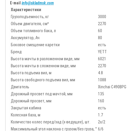
E-mail
info@skladmsk.com
Характеристики
Грузоподъемность, кг
3000
Объем двигателя, см³
2270
Объем топливного бака, л
60
Аккумулятор, Ач
80
Боковое смещение каретки
есть
Бренд
YETT
Высота мачты в разложенном виде, мм
6021
Высота мачты в сложенном виде, мм
2270
Высота подъема вил, м
4.8
Высота свободного подъема вил, мм
1088
Двигатель
Xinchai C490BPG
Дорожный просвет под мачтой, мм
135
Дорожный просвет, мм
160
Закрытая кабина
есть
Колесная база, м
1.7
Количество колес перед/зад (x-ведущее), шт.
2x/2
Максимальный угол наклона с грузом/без груза, °
6/6