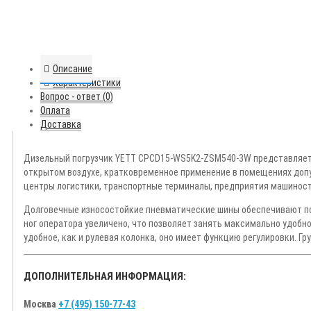
Описание
Характеристики
Вопрос - ответ (0)
Оплата
Доставка
Дизельный погрузчик YETT CPCD15-WS5K2-ZSM540-3W представляет 
открытом воздухе, кратковременное применение в помещениях допу
центры логистики, транспортные терминалы, предприятия машино
Долговечные износостойкие пневматические шины обеспечивают пов
ног оператора увеличено, что позволяет занять максимально удобн
удобное, как и рулевая колонка, оно имеет функцию регулировки. Г
ДОПОЛНИТЕЛЬНАЯ ИНФОРМАЦИЯ:
Москва
+7 (495) 150-77-43