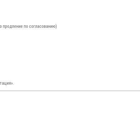
но продление по согласованию)
тация».