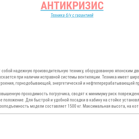
АНТИКРИЗИС
Техника б/у с гарантией
собой надежную производительную технику, оборудованную японским дви
скается при наличии исправной системы вентиляции. Техника имеет шир
строения, горнодобывающей, энергетической и нефтеперерабатывающей 
ышенную проходимость погрузчика, сводят к минимуму риск повреждения
ое положение. Для быстрой и удобной посадки в кабину на стойке устано
рузоподъемность модели составляет 1500 кг. Максимальная высота, на кот