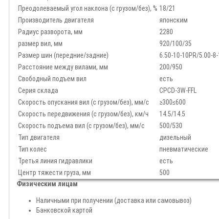
Преодолеваемый угол наклона (с грузом/без), %
18/21
Производитель двигателя
японским
Радиус разворота, мм
2280
размер вил, мм
920/100/35
Размер шин (передние/задние)
6.50-10-10PR/5.00-8
Расстояние между вилами, мм
200/950
Свободный подъем вил
есть
Серия склада
CPCD-3W-FFL
Скорость опускания вил (с грузом/без), мм/с
≥300≤600
Скорость передвижения (с грузом/без), км/ч
14.5/14.5
Скорость подъема вил (с грузом/без), мм/с
500/530
Тип двигателя
дизельный
Тип колес
пневматические
Третья линия гидравлики
есть
Центр тяжести груза, мм
500
Физическим лицам
Наличными при получении (доставка или самовывоз)
Банковской картой