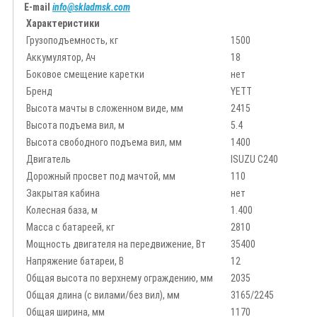
E-mail
info@skladmsk.com
Характеристики
Грузоподъемность, кг
1500
Аккумулятор, Ач
18
Боковое смещение каретки
нет
Бренд
YETT
Высота мачты в сложенном виде, мм
2415
Высота подъема вил, м
5.4
Высота свободного подъема вил, мм
1400
Двигатель
ISUZU C240
Дорожный просвет под мачтой, мм
110
Закрытая кабина
нет
Колесная база, м
1.400
Масса с батареей, кг
2810
Мощность двигателя на передвижение, Вт
35400
Напряжение батареи, B
12
Общая высота по верхнему ограждению, мм
2035
Общая длина (с вилами/без вил), мм
3165/2245
Общая ширина, мм
1170