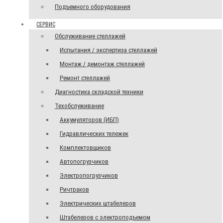
Подъемного оборудования
СЕРВИС
Обслуживание стеллажей
Испытания / экспертиза стеллажей
Монтаж / демонтаж стеллажей
Ремонт стеллажей
Диагностика складской техники
Техобслуживание
Аккумуляторов (ИБП)
Гидравлических тележек
Комплектовщиков
Автопогрузчиков
Электропогрузчиков
Ричтраков
Электрических штабелеров
Штабелеров с электроподъемом