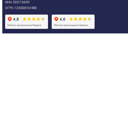
ИНН 5031154391
ОГРН 1235000161880