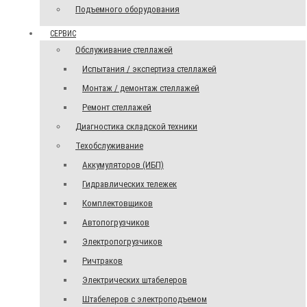
Подъемного оборудования
СЕРВИС
Обслуживание стеллажей
Испытания / экспертиза стеллажей
Монтаж / демонтаж стеллажей
Ремонт стеллажей
Диагностика складской техники
Техобслуживание
Аккумуляторов (ИБП)
Гидравлических тележек
Комплектовщиков
Автопогрузчиков
Электропогрузчиков
Ричтраков
Электрических штабелеров
Штабелеров с электроподъемом