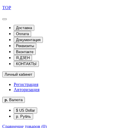
TOP
Доставка
Оплата
Документация
Реквизиты
Вконтакте
Я.ДЗЕН
КОНТАКТЫ
Личный кабинет
Регистрация
Авторизация
р.
Валюта
$ US Dollar
р. Рубль
Сравнение товаров (0)