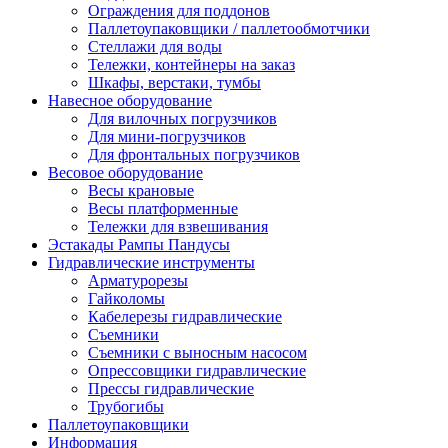
Ограждения для поддонов
Паллетоупаковщики / паллетообмотчики
Стеллажи для воды
Тележки, контейнеры на заказ
Шкафы, верстаки, тумбы
Навесное оборудование
Для вилочных погрузчиков
Для мини-погрузчиков
Для фронтальных погрузчиков
Весовое оборудование
Весы крановые
Весы платформенные
Тележки для взвешивания
Эстакады Рампы Пандусы
Гидравлические инструменты
Арматурорезы
Гайколомы
Кабелерезы гидравлические
Съемники
Съемники с выносным насосом
Опрессовщики гидравлические
Прессы гидравлические
Трубогибы
Паллетоупаковщики
Информация