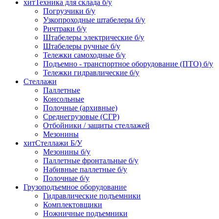
хит
Техника для склада б/у
Погрузчики б/у
Узкопроходные штабелеры б/у
Ричтраки б/у
Штабелеры электрические б/у
Штабелеры ручные б/у
Тележки самоходные б/у
Подъемно - транспортное оборудование (ПТО) б/у
Тележки гидравлические б/у
Стеллажи
Паллетные
Консольные
Полочные (архивные)
Среднегрузовые (СГР)
Отбойники / защиты стеллажей
Мезонины
хит
Стеллажи Б/У
Мезонины б/у
Паллетные фронтальные б/у
Набивные паллетные б/у
Полочные б/у
Грузоподъемное оборудование
Гидравлические подъемники
Комплектовщики
Ножничные подъемники