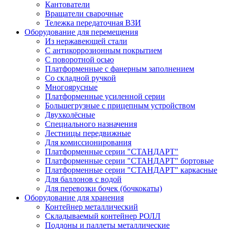
Кантователи
Вращатели сварочные
Тележка передаточная ВЗИ
Оборудование для перемещения
Из нержавеющей стали
С антикоррозионным покрытием
С поворотной осью
Платформенные с фанерным заполнением
Со складной ручкой
Многоярусные
Платформенные усиленной серии
Большегрузные с прицепным устройством
Двухколёсные
Специального назначения
Лестницы передвижные
Для комиссионирования
Платформенные серии "СТАНДАРТ"
Платформенные серии "СТАНДАРТ" бортовые
Платформенные серии "СТАНДАРТ" каркасные
Для баллонов с водой
Для перевозки бочек (бочкокаты)
Оборудование для хранения
Контейнер металлический
Складываемый контейнер РОЛЛ
Поддоны и паллеты металлические