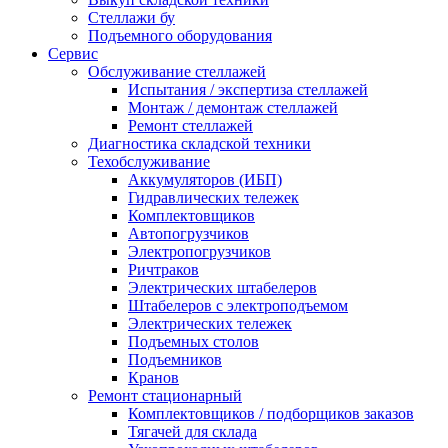
Стеллажи бу
Подъемного оборудования
Сервис
Обслуживание стеллажей
Испытания / экспертиза стеллажей
Монтаж / демонтаж стеллажей
Ремонт стеллажей
Диагностика складской техники
Техобслуживание
Аккумуляторов (ИБП)
Гидравлических тележек
Комплектовщиков
Автопогрузчиков
Электропогрузчиков
Ричтраков
Электрических штабелеров
Штабелеров с электроподъемом
Электрических тележек
Подъемных столов
Подъемников
Кранов
Ремонт стационарный
Комплектовщиков / подборщиков заказов
Тягачей для склада