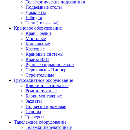
Телескопические подъемники
Подъемные столы
Домкраты
Лебедки
Тали (тельферы)
Крановое оборудование
Кран - балки
Мостовые
Консольные
Козловые
Крановые системы
Краны ВЗИ
Ручные гидравлические
Стреловые - Пионер
Строительные
Грузозахватное оборудование
Крюки пластинчатые
Ремни стяжные
Блоки монтажные
Захваты
Подвески крюковые
Стропы
Траверсы
Такелажное оборудование
Тележки передаточные