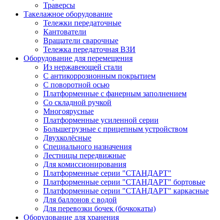
Траверсы
Такелажное оборудование
Тележки передаточные
Кантователи
Вращатели сварочные
Тележка передаточная ВЗИ
Оборудование для перемещения
Из нержавеющей стали
С антикоррозионным покрытием
С поворотной осью
Платформенные с фанерным заполнением
Со складной ручкой
Многоярусные
Платформенные усиленной серии
Большегрузные с прицепным устройством
Двухколёсные
Специального назначения
Лестницы передвижные
Для комиссионирования
Платформенные серии "СТАНДАРТ"
Платформенные серии "СТАНДАРТ" бортовые
Платформенные серии "СТАНДАРТ" каркасные
Для баллонов с водой
Для перевозки бочек (бочкокаты)
Оборудование для хранения