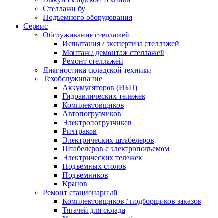
Стеллажи бу
Подъемного оборудования
Сервис
Обслуживание стеллажей
Испытания / экспертиза стеллажей
Монтаж / демонтаж стеллажей
Ремонт стеллажей
Диагностика складской техники
Техобслуживание
Аккумуляторов (ИБП)
Гидравлических тележек
Комплектовщиков
Автопогрузчиков
Электропогрузчиков
Ричтраков
Электрических штабелеров
Штабелеров с электроподъемом
Электрических тележек
Подъемных столов
Подъемников
Кранов
Ремонт стационарный
Комплектовщиков / подборщиков заказов
Тягачей для склада