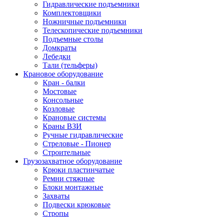
Гидравлические подъемники
Комплектовщики
Ножничные подъемники
Телескопические подъемники
Подъемные столы
Домкраты
Лебедки
Тали (тельферы)
Крановое оборудование
Кран - балки
Мостовые
Консольные
Козловые
Крановые системы
Краны ВЗИ
Ручные гидравлические
Стреловые - Пионер
Строительные
Грузозахватное оборудование
Крюки пластинчатые
Ремни стяжные
Блоки монтажные
Захваты
Подвески крюковые
Стропы