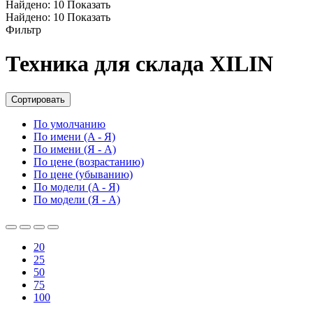
Найдено:
10
Показать
Найдено:
10
Показать
Фильтр
Техника для склада XILIN
Сортировать
По умолчанию
По имени (A - Я)
По имени (Я - A)
По цене (возрастанию)
По цене (убыванию)
По модели (A - Я)
По модели (Я - A)
20
25
50
75
100