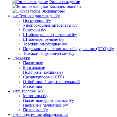
Тягачи складские
Комплектовщики
Экскаваторы
хит
Техника для склада б/у
Погрузчики б/у
Узкопроходные штабелеры б/у
Ричтраки б/у
Штабелеры электрические б/у
Штабелеры ручные б/у
Тележки самоходные б/у
Подъемно - транспортное оборудование (ПТО) б/у
Тележки гидравлические б/у
Стеллажи
Паллетные
Консольные
Полочные (архивные)
Среднегрузовые (СГР)
Отбойники / защиты стеллажей
Мезонины
хит
Стеллажи Б/У
Мезонины б/у
Паллетные фронтальные б/у
Набивные паллетные б/у
Полочные б/у
Грузоподъемное оборудование