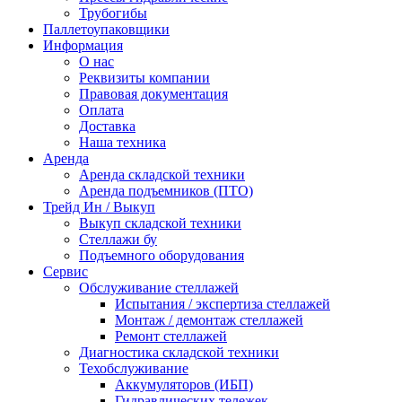
Трубогибы
Паллетоупаковщики
Информация
О нас
Реквизиты компании
Правовая документация
Оплата
Доставка
Наша техника
Аренда
Аренда складской техники
Аренда подъемников (ПТО)
Трейд Ин / Выкуп
Выкуп складской техники
Стеллажи бу
Подъемного оборудования
Сервис
Обслуживание стеллажей
Испытания / экспертиза стеллажей
Монтаж / демонтаж стеллажей
Ремонт стеллажей
Диагностика складской техники
Техобслуживание
Аккумуляторов (ИБП)
Гидравлических тележек