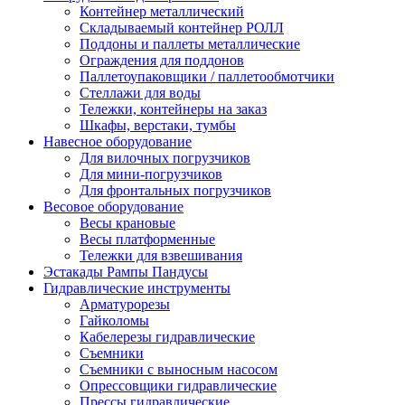
Контейнер металлический
Складываемый контейнер РОЛЛ
Поддоны и паллеты металлические
Ограждения для поддонов
Паллетоупаковщики / паллетообмотчики
Стеллажи для воды
Тележки, контейнеры на заказ
Шкафы, верстаки, тумбы
Навесное оборудование
Для вилочных погрузчиков
Для мини-погрузчиков
Для фронтальных погрузчиков
Весовое оборудование
Весы крановые
Весы платформенные
Тележки для взвешивания
Эстакады Рампы Пандусы
Гидравлические инструменты
Арматурорезы
Гайколомы
Кабелерезы гидравлические
Съемники
Съемники с выносным насосом
Опрессовщики гидравлические
Прессы гидравлические