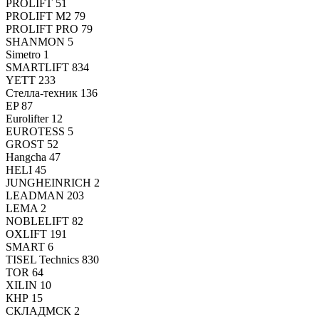
PROLIFT
51
PROLIFT M2
79
PROLIFT PRO
79
SHANMON
5
Simetro
1
SMARTLIFT
834
YETT
233
Стелла-техник
136
EP
87
Eurolifter
12
EUROTESS
5
GROST
52
Hangcha
47
HELI
45
JUNGHEINRICH
2
LEADMAN
203
LEMA
2
NOBLELIFT
82
OXLIFT
191
SMART
6
TISEL Technics
830
TOR
64
XILIN
10
КНР
15
СКЛАДМСК
2