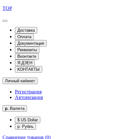
TOP
Доставка
Оплата
Документация
Реквизиты
Вконтакте
Я.ДЗЕН
КОНТАКТЫ
Личный кабинет
Регистрация
Авторизация
р.
Валюта
$ US Dollar
р. Рубль
Сравнение товаров (0)