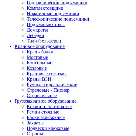
Гидравлические подъемники
Комплектовщики
Ножничные подъемники
Телескопические подъемники
Подъемные столы
Домкраты
Лебедки
Тали (тельферы)
Крановое оборудование
Кран - балки
Мостовые
Консольные
Козловые
Крановые системы
Краны ВЗИ
Ручные гидравлические
Стреловые - Пионер
Строительные
Грузозахватное оборудование
Крюки пластинчатые
Ремни стяжные
Блоки монтажные
Захваты
Подвески крюковые
Стропы