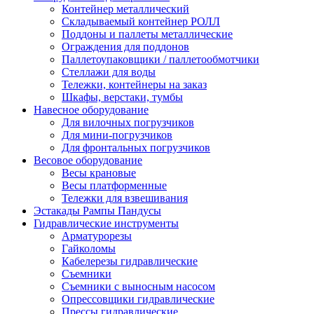
Контейнер металлический
Складываемый контейнер РОЛЛ
Поддоны и паллеты металлические
Ограждения для поддонов
Паллетоупаковщики / паллетообмотчики
Стеллажи для воды
Тележки, контейнеры на заказ
Шкафы, верстаки, тумбы
Навесное оборудование
Для вилочных погрузчиков
Для мини-погрузчиков
Для фронтальных погрузчиков
Весовое оборудование
Весы крановые
Весы платформенные
Тележки для взвешивания
Эстакады Рампы Пандусы
Гидравлические инструменты
Арматурорезы
Гайколомы
Кабелерезы гидравлические
Съемники
Съемники с выносным насосом
Опрессовщики гидравлические
Прессы гидравлические