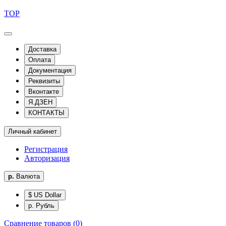
TOP
Доставка
Оплата
Документация
Реквизиты
Вконтакте
Я.ДЗЕН
КОНТАКТЫ
Личный кабинет
Регистрация
Авторизация
р.
Валюта
$ US Dollar
р. Рубль
Сравнение товаров (0)