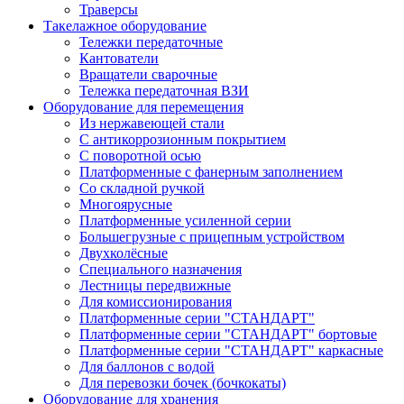
Траверсы
Такелажное оборудование
Тележки передаточные
Кантователи
Вращатели сварочные
Тележка передаточная ВЗИ
Оборудование для перемещения
Из нержавеющей стали
С антикоррозионным покрытием
С поворотной осью
Платформенные с фанерным заполнением
Со складной ручкой
Многоярусные
Платформенные усиленной серии
Большегрузные с прицепным устройством
Двухколёсные
Специального назначения
Лестницы передвижные
Для комиссионирования
Платформенные серии "СТАНДАРТ"
Платформенные серии "СТАНДАРТ" бортовые
Платформенные серии "СТАНДАРТ" каркасные
Для баллонов с водой
Для перевозки бочек (бочкокаты)
Оборудование для хранения