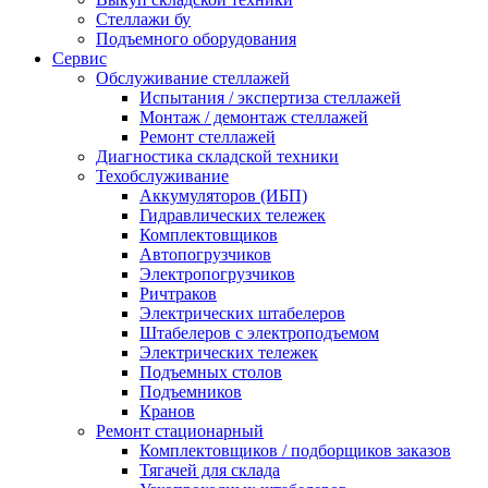
Стеллажи бу
Подъемного оборудования
Сервис
Обслуживание стеллажей
Испытания / экспертиза стеллажей
Монтаж / демонтаж стеллажей
Ремонт стеллажей
Диагностика складской техники
Техобслуживание
Аккумуляторов (ИБП)
Гидравлических тележек
Комплектовщиков
Автопогрузчиков
Электропогрузчиков
Ричтраков
Электрических штабелеров
Штабелеров с электроподъемом
Электрических тележек
Подъемных столов
Подъемников
Кранов
Ремонт стационарный
Комплектовщиков / подборщиков заказов
Тягачей для склада