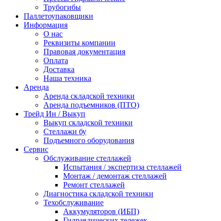
Трубогибы
Паллетоупаковщики
Информация
О нас
Реквизиты компании
Правовая документация
Оплата
Доставка
Наша техника
Аренда
Аренда складской техники
Аренда подъемников (ПТО)
Трейд Ин / Выкуп
Выкуп складской техники
Стеллажи бу
Подъемного оборудования
Сервис
Обслуживание стеллажей
Испытания / экспертиза стеллажей
Монтаж / демонтаж стеллажей
Ремонт стеллажей
Диагностика складской техники
Техобслуживание
Аккумуляторов (ИБП)
Гидравлических тележек