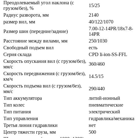
Преодолеваемый угол наклона (с
15/25
грузом/без), %
Радиус разворота, мм
2140
размер вил, мм
40/122/1070
7.00-12-14PR/18x7-8-
Размер шин (передние/задние)
14PR
Расстояние между вилами, мм
250/1030
Свободный подъем вил
есть
Серия склада
CPD li-ion-SS-FFL
Скорость опускания вил (с грузом/без),
360/460
мм/с
Скорость передвижения (с грузом/без),
14.5/15
км/ч
Скорость подъема вил (с грузом/без),
290/440
мм/с
Тип аккумулятора
литий-ионный
Тип колес
пневматические
Тип питания
электрический
Тип управления
гидравлика/механика
Третья линия гидравлики
нет
Центр тяжести груза, мм
500