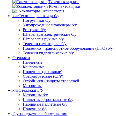
Тягачи складские
Комплектовщики
Экскаваторы
хит
Техника для склада б/у
Погрузчики б/у
Узкопроходные штабелеры б/у
Ричтраки б/у
Штабелеры электрические б/у
Штабелеры ручные б/у
Тележки самоходные б/у
Подъемно - транспортное оборудование (ПТО) б/у
Тележки гидравлические б/у
Стеллажи
Паллетные
Консольные
Полочные (архивные)
Среднегрузовые (СГР)
Отбойники / защиты стеллажей
Мезонины
хит
Стеллажи Б/У
Мезонины б/у
Паллетные фронтальные б/у
Набивные паллетные б/у
Полочные б/у
Грузоподъемное оборудование