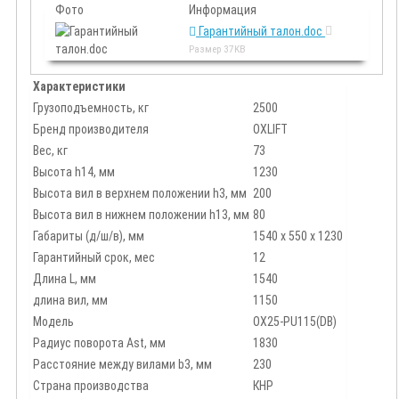
Фото
Информация
Гарантийный талон.doc
Размер
37KB
Характеристики
Грузоподъемность, кг
2500
Бренд производителя
OXLIFT
Вес, кг
73
Высота h14, мм
1230
Высота вил в верхнем положении h3, мм
200
Высота вил в нижнем положении h13, мм
80
Габариты (д/ш/в), мм
1540 х 550 х 1230
Гарантийный срок, мес
12
Длина L, мм
1540
длина вил, мм
1150
Модель
OX25-PU115(DB)
Радиус поворота Ast, мм
1830
Расстояние между вилами b3, мм
230
Страна производства
КНР