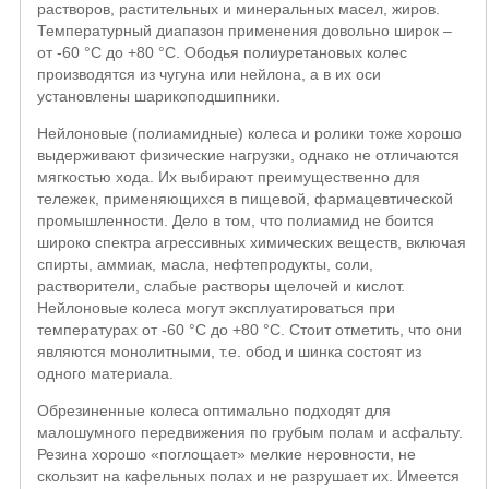
растворов, растительных и минеральных масел, жиров.
Температурный диапазон применения довольно широк –
от -60 °С до +80 °С. Ободья полиуретановых колес
производятся из чугуна или нейлона, а в их оси
установлены шарикоподшипники.
Нейлоновые (полиамидные) колеса и ролики тоже хорошо
выдерживают физические нагрузки, однако не отличаются
мягкостью хода. Их выбирают преимущественно для
тележек, применяющихся в пищевой, фармацевтической
промышленности. Дело в том, что полиамид не боится
широко спектра агрессивных химических веществ, включая
спирты, аммиак, масла, нефтепродукты, соли,
растворители, слабые растворы щелочей и кислот.
Нейлоновые колеса могут эксплуатироваться при
температурах от -60 °С до +80 °С. Стоит отметить, что они
являются монолитными, т.е. обод и шинка состоят из
одного материала.
Обрезиненные колеса оптимально подходят для
малошумного передвижения по грубым полам и асфальту.
Резина хорошо «поглощает» мелкие неровности, не
скользит на кафельных полах и не разрушает их. Имеется