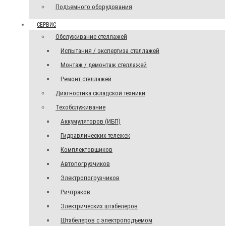
Подъемного оборудования
СЕРВИС
Обслуживание стеллажей
Испытания / экспертиза стеллажей
Монтаж / демонтаж стеллажей
Ремонт стеллажей
Диагностика складской техники
Техобслуживание
Аккумуляторов (ИБП)
Гидравлических тележек
Комплектовщиков
Автопогрузчиков
Электропогрузчиков
Ричтраков
Электрических штабелеров
Штабелеров с электроподъемом