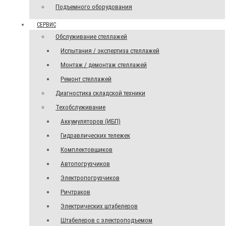
Подъемного оборудования
СЕРВИС
Обслуживание стеллажей
Испытания / экспертиза стеллажей
Монтаж / демонтаж стеллажей
Ремонт стеллажей
Диагностика складской техники
Техобслуживание
Аккумуляторов (ИБП)
Гидравлических тележек
Комплектовщиков
Автопогрузчиков
Электропогрузчиков
Ричтраков
Электрических штабелеров
Штабелеров с электроподъемом