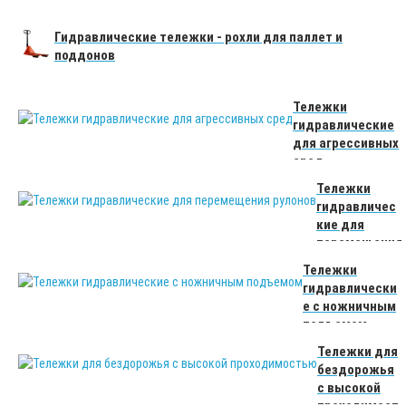
го типа
Гидравлические тележки - рохли для паллет и
поддонов
Тележки
гидравлические
для агрессивных
сред
Тележки
гидравличес
кие для
перемещения
рулонов
Тележки
гидравлически
е с ножничным
подъемом
Тележки для
бездорожья
с высокой