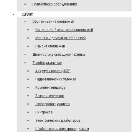
Подъемного оборудования
СЕРВИС
Обслуживание стеллажей
Испытания / экспертиза стеллажей
Монтаж / демонтаж стеллажей
Ремонт стеллажей
Диагностика складской техники
Техобслуживание
Аккумуляторов (ИБП)
Гидравлических тележек
Комплектовщиков
Автопогрузчиков
Электропогрузчиков
Ричтраков
Электрических штабелеров
Штабелеров с электроподъемом