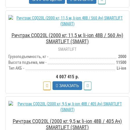
Ричтрак CQD20L (2000 кг; 11,5 м; li-ion 48В / 560 Ач)
SMARTLIFT (SMART)
SMARTLIFT
Грузоподъемность, кг -
2000
Высота подъема, мм -
11500
Тип АКБ -
Li-ion
4 007 415 р.
ЗАКАЗАТЬ
Ричтрак CQD20L (2000 кг; 9,5 м; li-ion 48В / 405 Ач)
SMARTLIFT (SMART)