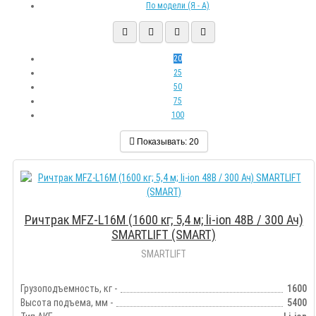
По модели (Я - A)
20
25
50
75
100
Показывать:
20
Ричтрак MFZ-L16M (1600 кг; 5,4 м; li-ion 48В / 300 Ач)
SMARTLIFT (SMART)
SMARTLIFT
Грузоподъемность, кг -
1600
Высота подъема, мм -
5400