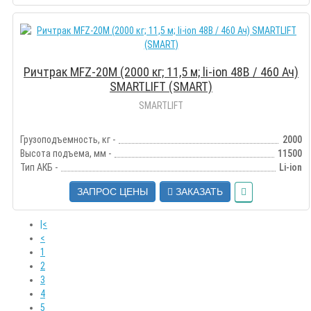
Ричтрак MFZ-20M (2000 кг; 11,5 м; li-ion 48В / 460 Ач)
SMARTLIFT (SMART)
SMARTLIFT
Грузоподъемность, кг -
2000
Высота подъема, мм -
11500
Тип АКБ -
Li-ion
ЗАПРОС ЦЕНЫ
ЗАКАЗАТЬ
|<
<
1
2
3
4
5