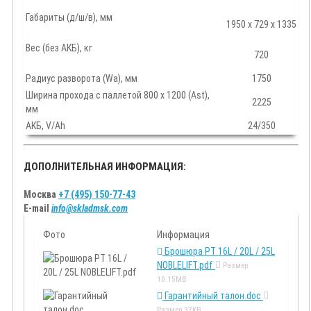
Габариты (д/ш/в), мм
1950 х 729 х 1335
Вес (без АКБ), кг
720
Радиус разворота (Wa), мм
1750
Ширина прохода с паллетой 800 х 1200 (Ast),
2225
мм
АКБ, V/Ah
24/350
ДОПОЛНИТЕЛЬНАЯ ИНФОРМАЦИЯ:
Москва
+7 (495) 150-77-43
E-mail
info@skladmsk.com
Фото
Информация
Брошюра PT 16L / 20L / 25L
NOBLELIFT.pdf
Размер
10.15MB
Гарантийный талон.doc
Размер
37KB