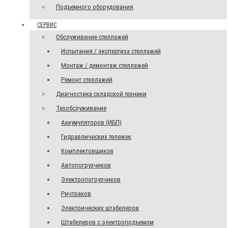
Подъемного оборудования
СЕРВИС
Обслуживание стеллажей
Испытания / экспертиза стеллажей
Монтаж / демонтаж стеллажей
Ремонт стеллажей
Диагностика складской техники
Техобслуживание
Аккумуляторов (ИБП)
Гидравлических тележек
Комплектовщиков
Автопогрузчиков
Электропогрузчиков
Ричтраков
Электрических штабелеров
Штабелеров с электроподъемом