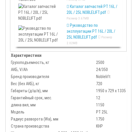
Каталог запчастей PT 16L /
20L / 25L NOBLELIFT.pdf
Размер
3.67MB
Руководство по
эксплуатации PT 16L / 20L /
25L NOBLELIFT.pdf
Размер
2.02MB
Характеристики
Грузоподъемность, кг
2500
АКБ, V/Ah
24/350
Бренд производителя
Noblelift
Вес (без АКБ), кг
720
Габариты (д/ш/в), мм
1950 х 729 х 1335
Гарантийный срок, мес.
12
длина вил, мм
1150
Модель
PT 25L
Радиус разворота (Wa), мм
1750
Страна производства
КНР