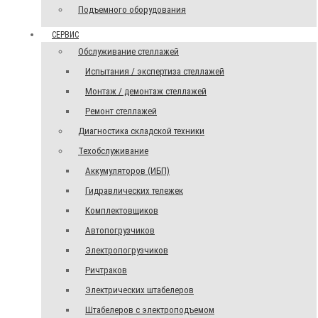
Подъемного оборудования
СЕРВИС
Обслуживание стеллажей
Испытания / экспертиза стеллажей
Монтаж / демонтаж стеллажей
Ремонт стеллажей
Диагностика складской техники
Техобслуживание
Аккумуляторов (ИБП)
Гидравлических тележек
Комплектовщиков
Автопогрузчиков
Электропогрузчиков
Ричтраков
Электрических штабелеров
Штабелеров с электроподъемом