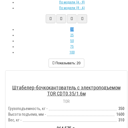
По модели (A - Я)
По модели (Я - A)
20
25
50
75
100
Показывать:
20
Штабелер-бочкокантователь с электроподъемом
TOR CDT0.35/1.6м
TOR
Грузоподъемность, кг -
350
Высота подъема, мм -
1600
Вес, кг -
310