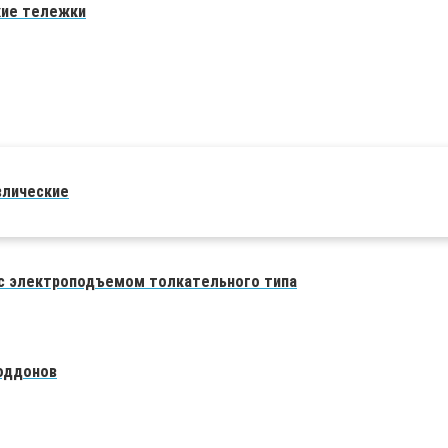
кие тележки
влические
 электроподъемом толкательного типа
поддонов