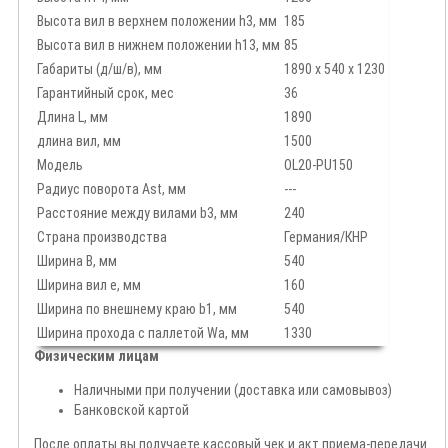
Высота вил в верхнем положении h3, мм
185
Высота вил в нижнем положении h13, мм
85
Габариты (д/ш/в), мм
1890 х 540 х 1230
Гарантийный срок, мес
36
Длина L, мм
1890
длина вил, мм
1500
Модель
OL20-PU150
Радиус поворота Ast, мм
---
Расстояние между вилами b3, мм
240
Страна производства
Германия/КНР
Ширина B, мм
540
Ширина вил е, мм
160
Ширина по внешнему краю b1, мм
540
Ширина прохода с паллетой Wa, мм
1330
Физическим лицам
Наличными при получении (доставка или самовывоз)
Банковской картой
После оплаты вы получаете кассовый чек и акт приема-передачи.