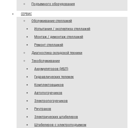
Подъемного оборудования
СЕРВИС
Обслуживание стеллажей
Испытания / экспертиза стеллажей
Монтаж / демонтаж стеллажей
Ремонт стеллажей
Диагностика складской техники
Техобслуживание
Аккумуляторов (ИБП)
Гидравлических тележек
Комплектовщиков
Автопогрузчиков
Электропогрузчиков
Ричтраков
Электрических штабелеров
Штабелеров с электроподъемом