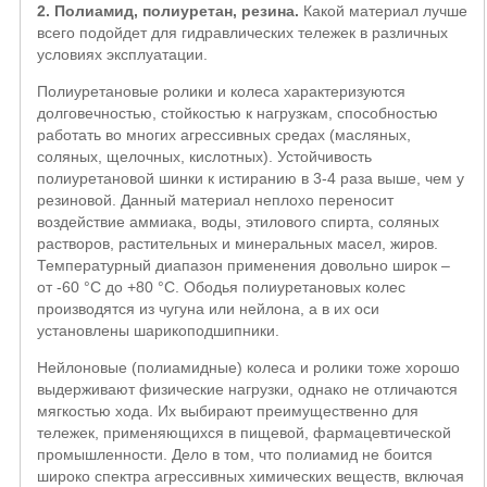
2. Полиамид, полиуретан, резина.
Какой материал лучше
всего подойдет для гидравлических тележек в различных
условиях эксплуатации.
Полиуретановые ролики и колеса характеризуются
долговечностью, стойкостью к нагрузкам, способностью
работать во многих агрессивных средах (масляных,
соляных, щелочных, кислотных). Устойчивость
полиуретановой шинки к истиранию в 3-4 раза выше, чем у
резиновой. Данный материал неплохо переносит
воздействие аммиака, воды, этилового спирта, соляных
растворов, растительных и минеральных масел, жиров.
Температурный диапазон применения довольно широк –
от -60 °С до +80 °С. Ободья полиуретановых колес
производятся из чугуна или нейлона, а в их оси
установлены шарикоподшипники.
Нейлоновые (полиамидные) колеса и ролики тоже хорошо
выдерживают физические нагрузки, однако не отличаются
мягкостью хода. Их выбирают преимущественно для
тележек, применяющихся в пищевой, фармацевтической
промышленности. Дело в том, что полиамид не боится
широко спектра агрессивных химических веществ, включая