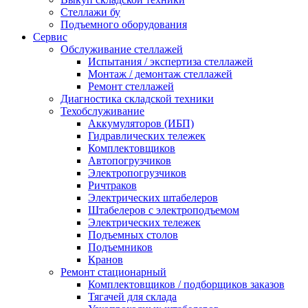
Стеллажи бу
Подъемного оборудования
Сервис
Обслуживание стеллажей
Испытания / экспертиза стеллажей
Монтаж / демонтаж стеллажей
Ремонт стеллажей
Диагностика складской техники
Техобслуживание
Аккумуляторов (ИБП)
Гидравлических тележек
Комплектовщиков
Автопогрузчиков
Электропогрузчиков
Ричтраков
Электрических штабелеров
Штабелеров с электроподъемом
Электрических тележек
Подъемных столов
Подъемников
Кранов
Ремонт стационарный
Комплектовщиков / подборщиков заказов
Тягачей для склада