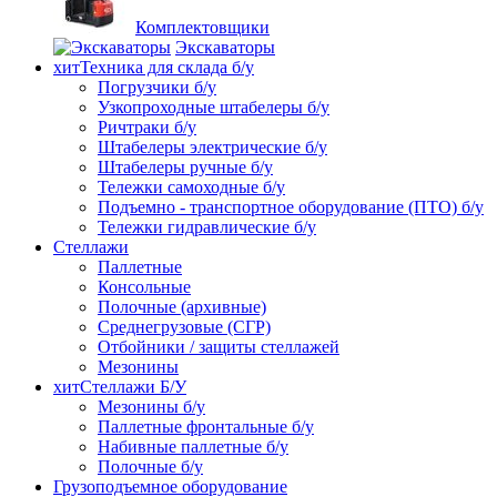
Комплектовщики
Экскаваторы
хит
Техника для склада б/у
Погрузчики б/у
Узкопроходные штабелеры б/у
Ричтраки б/у
Штабелеры электрические б/у
Штабелеры ручные б/у
Тележки самоходные б/у
Подъемно - транспортное оборудование (ПТО) б/у
Тележки гидравлические б/у
Стеллажи
Паллетные
Консольные
Полочные (архивные)
Среднегрузовые (СГР)
Отбойники / защиты стеллажей
Мезонины
хит
Стеллажи Б/У
Мезонины б/у
Паллетные фронтальные б/у
Набивные паллетные б/у
Полочные б/у
Грузоподъемное оборудование