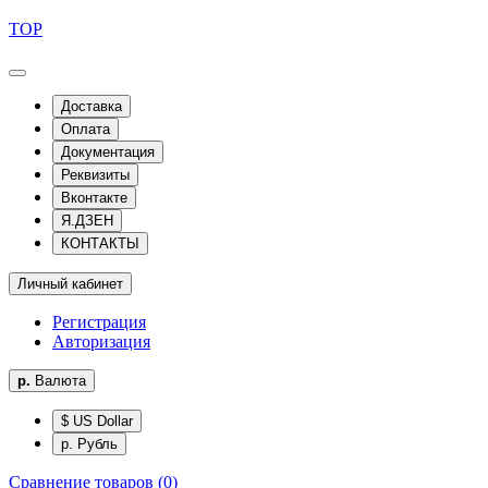
TOP
Доставка
Оплата
Документация
Реквизиты
Вконтакте
Я.ДЗЕН
КОНТАКТЫ
Личный кабинет
Регистрация
Авторизация
р.
Валюта
$ US Dollar
р. Рубль
Сравнение товаров (0)