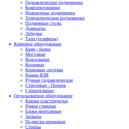
Гидравлические подъемники
Комплектовщики
Ножничные подъемники
Телескопические подъемники
Подъемные столы
Домкраты
Лебедки
Тали (тельферы)
Крановое оборудование
Кран - балки
Мостовые
Консольные
Козловые
Крановые системы
Краны ВЗИ
Ручные гидравлические
Стреловые - Пионер
Строительные
Грузозахватное оборудование
Крюки пластинчатые
Ремни стяжные
Блоки монтажные
Захваты
Подвески крюковые
Стропы