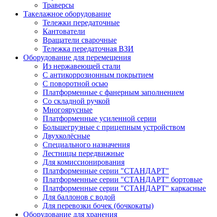
Траверсы
Такелажное оборудование
Тележки передаточные
Кантователи
Вращатели сварочные
Тележка передаточная ВЗИ
Оборудование для перемещения
Из нержавеющей стали
С антикоррозионным покрытием
С поворотной осью
Платформенные с фанерным заполнением
Со складной ручкой
Многоярусные
Платформенные усиленной серии
Большегрузные с прицепным устройством
Двухколёсные
Специального назначения
Лестницы передвижные
Для комиссионирования
Платформенные серии "СТАНДАРТ"
Платформенные серии "СТАНДАРТ" бортовые
Платформенные серии "СТАНДАРТ" каркасные
Для баллонов с водой
Для перевозки бочек (бочкокаты)
Оборудование для хранения