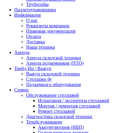
Трубогибы
Паллетоупаковщики
Информация
О нас
Реквизиты компании
Правовая документация
Оплата
Доставка
Наша техника
Аренда
Аренда складской техники
Аренда подъемников (ПТО)
Трейд Ин / Выкуп
Выкуп складской техники
Стеллажи бу
Подъемного оборудования
Сервис
Обслуживание стеллажей
Испытания / экспертиза стеллажей
Монтаж / демонтаж стеллажей
Ремонт стеллажей
Диагностика складской техники
Техобслуживание
Аккумуляторов (ИБП)
Гидравлических тележек