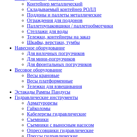
Контейнер металлический
Складываемый контейнер РОЛЛ
Поддоны и паллеты металлические
Ограждения для поддонов
Паллетоупаковщики / паллетообмотчики
Стеллажи для воды
Тележки, контейнеры на заказ
Шкафы, верстаки, тумбы
Навесное оборудование
Для вилочных погрузчиков
Для мини-погрузчиков
Для фронтальных погрузчиков
Весовое оборудование
Весы крановые
Весы платформенные
Тележки для взвешивания
Эстакады Рампы Пандусы
Гидравлические инструменты
Арматурорезы
Гайколомы
Кабелерезы гидравлические
Съемники
Съемники с выносным насосом
Опрессовщики гидравлические
Прессы гидравлические