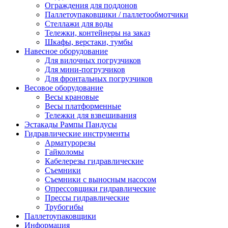
Ограждения для поддонов
Паллетоупаковщики / паллетообмотчики
Стеллажи для воды
Тележки, контейнеры на заказ
Шкафы, верстаки, тумбы
Навесное оборудование
Для вилочных погрузчиков
Для мини-погрузчиков
Для фронтальных погрузчиков
Весовое оборудование
Весы крановые
Весы платформенные
Тележки для взвешивания
Эстакады Рампы Пандусы
Гидравлические инструменты
Арматурорезы
Гайколомы
Кабелерезы гидравлические
Съемники
Съемники с выносным насосом
Опрессовщики гидравлические
Прессы гидравлические
Трубогибы
Паллетоупаковщики
Информация