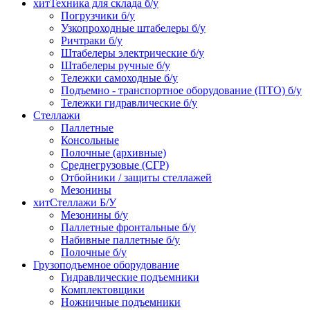
хит
Техника для склада б/у
Погрузчики б/у
Узкопроходные штабелеры б/у
Ричтраки б/у
Штабелеры электрические б/у
Штабелеры ручные б/у
Тележки самоходные б/у
Подъемно - транспортное оборудование (ПТО) б/у
Тележки гидравлические б/у
Стеллажи
Паллетные
Консольные
Полочные (архивные)
Среднегрузовые (СГР)
Отбойники / защиты стеллажей
Мезонины
хит
Стеллажи Б/У
Мезонины б/у
Паллетные фронтальные б/у
Набивные паллетные б/у
Полочные б/у
Грузоподъемное оборудование
Гидравлические подъемники
Комплектовщики
Ножничные подъемники