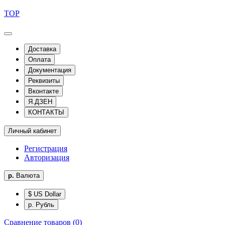
TOP
Доставка
Оплата
Документация
Реквизиты
Вконтакте
Я.ДЗЕН
КОНТАКТЫ
Личный кабинет
Регистрация
Авторизация
р.
Валюта
$ US Dollar
р. Рубль
Сравнение товаров (0)