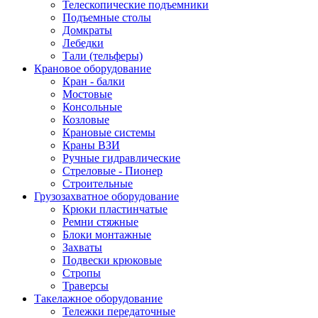
Телескопические подъемники
Подъемные столы
Домкраты
Лебедки
Тали (тельферы)
Крановое оборудование
Кран - балки
Мостовые
Консольные
Козловые
Крановые системы
Краны ВЗИ
Ручные гидравлические
Стреловые - Пионер
Строительные
Грузозахватное оборудование
Крюки пластинчатые
Ремни стяжные
Блоки монтажные
Захваты
Подвески крюковые
Стропы
Траверсы
Такелажное оборудование
Тележки передаточные