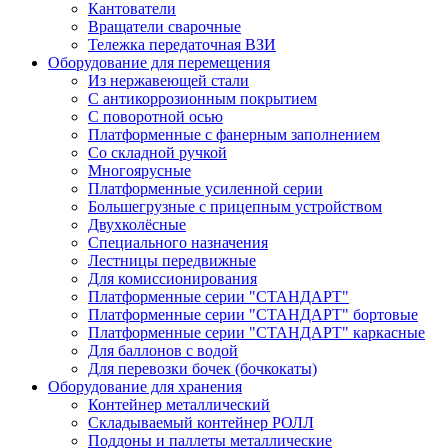
Кантователи
Вращатели сварочные
Тележка передаточная ВЗИ
Оборудование для перемещения
Из нержавеющей стали
С антикоррозионным покрытием
С поворотной осью
Платформенные с фанерным заполнением
Со складной ручкой
Многоярусные
Платформенные усиленной серии
Большегрузные с прицепным устройством
Двухколёсные
Специального назначения
Лестницы передвижные
Для комиссионирования
Платформенные серии "СТАНДАРТ"
Платформенные серии "СТАНДАРТ" бортовые
Платформенные серии "СТАНДАРТ" каркасные
Для баллонов с водой
Для перевозки бочек (бочкокаты)
Оборудование для хранения
Контейнер металлический
Складываемый контейнер РОЛЛ
Поддоны и паллеты металлические