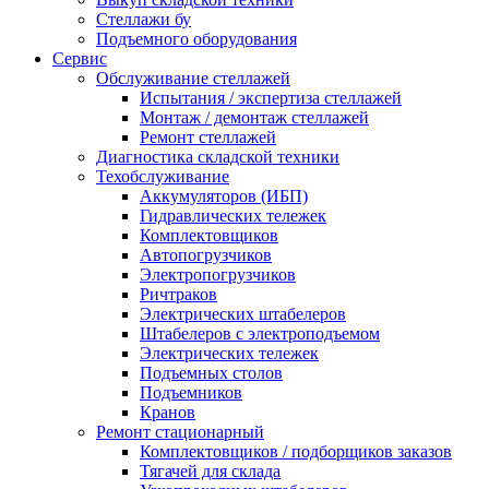
Стеллажи бу
Подъемного оборудования
Сервис
Обслуживание стеллажей
Испытания / экспертиза стеллажей
Монтаж / демонтаж стеллажей
Ремонт стеллажей
Диагностика складской техники
Техобслуживание
Аккумуляторов (ИБП)
Гидравлических тележек
Комплектовщиков
Автопогрузчиков
Электропогрузчиков
Ричтраков
Электрических штабелеров
Штабелеров с электроподъемом
Электрических тележек
Подъемных столов
Подъемников
Кранов
Ремонт стационарный
Комплектовщиков / подборщиков заказов
Тягачей для склада