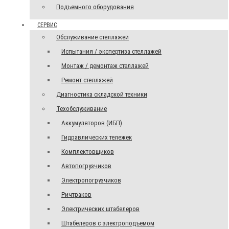
Подъемного оборудования
СЕРВИС
Обслуживание стеллажей
Испытания / экспертиза стеллажей
Монтаж / демонтаж стеллажей
Ремонт стеллажей
Диагностика складской техники
Техобслуживание
Аккумуляторов (ИБП)
Гидравлических тележек
Комплектовщиков
Автопогрузчиков
Электропогрузчиков
Ричтраков
Электрических штабелеров
Штабелеров с электроподъемом