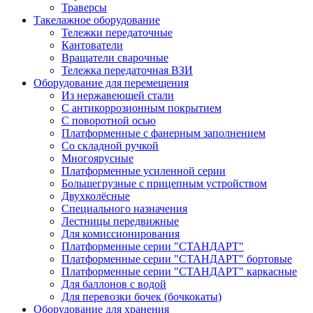
Траверсы
Такелажное оборудование
Тележки передаточные
Кантователи
Вращатели сварочные
Тележка передаточная ВЗИ
Оборудование для перемещения
Из нержавеющей стали
С антикоррозионным покрытием
С поворотной осью
Платформенные с фанерным заполнением
Со складной ручкой
Многоярусные
Платформенные усиленной серии
Большегрузные с прицепным устройством
Двухколёсные
Специального назначения
Лестницы передвижные
Для комиссионирования
Платформенные серии "СТАНДАРТ"
Платформенные серии "СТАНДАРТ" бортовые
Платформенные серии "СТАНДАРТ" каркасные
Для баллонов с водой
Для перевозки бочек (бочкокаты)
Оборудование для хранения