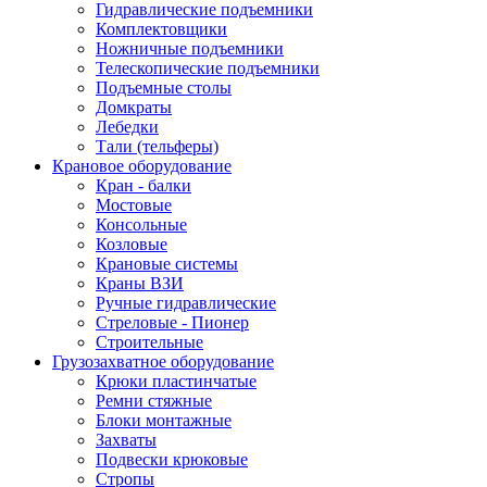
Гидравлические подъемники
Комплектовщики
Ножничные подъемники
Телескопические подъемники
Подъемные столы
Домкраты
Лебедки
Тали (тельферы)
Крановое оборудование
Кран - балки
Мостовые
Консольные
Козловые
Крановые системы
Краны ВЗИ
Ручные гидравлические
Стреловые - Пионер
Строительные
Грузозахватное оборудование
Крюки пластинчатые
Ремни стяжные
Блоки монтажные
Захваты
Подвески крюковые
Стропы