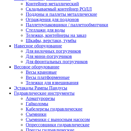
Контейнер металлический
Складываемый контейнер РОЛЛ
Поддоны и паллеты металлические
Ограждения для поддонов
Паллетоупаковщики / паллетообмотчики
Стеллажи для воды
Тележки, контейнеры на заказ
Шкафы, верстаки, тумбы
Навесное оборудование
Для вилочных погрузчиков
Для мини-погрузчиков
Для фронтальных погрузчиков
Весовое оборудование
Весы крановые
Весы платформенные
Тележки для взвешивания
Эстакады Рампы Пандусы
Гидравлические инструменты
Арматурорезы
Гайколомы
Кабелерезы гидравлические
Съемники
Съемники с выносным насосом
Опрессовщики гидравлические
Прессы гидравлические