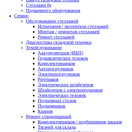
Стеллажи бу
Подъемного оборудования
Сервис
Обслуживание стеллажей
Испытания / экспертиза стеллажей
Монтаж / демонтаж стеллажей
Ремонт стеллажей
Диагностика складской техники
Техобслуживание
Аккумуляторов (ИБП)
Гидравлических тележек
Комплектовщиков
Автопогрузчиков
Электропогрузчиков
Ричтраков
Электрических штабелеров
Штабелеров с электроподъемом
Электрических тележек
Подъемных столов
Подъемников
Кранов
Ремонт стационарный
Комплектовщиков / подборщиков заказов
Тягачей для склада