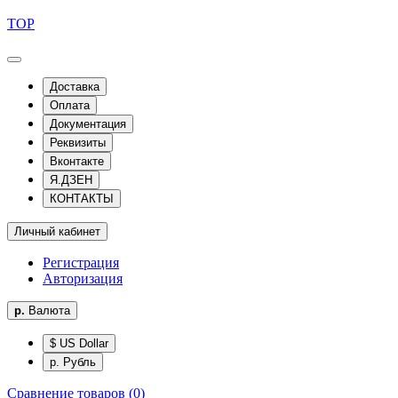
TOP
Доставка
Оплата
Документация
Реквизиты
Вконтакте
Я.ДЗЕН
КОНТАКТЫ
Личный кабинет
Регистрация
Авторизация
р.
Валюта
$ US Dollar
р. Рубль
Сравнение товаров (0)