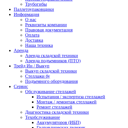
Трубогибы
Паллетоупаковщики
Информация
О нас
Реквизиты компании
Правовая документация
Оплата
Доставка
Наша техника
Аренда
Аренда складской техники
Аренда подъемников (ПТО)
Трейд Ин / Выкуп
Выкуп складской техники
Стеллажи бу
Подъемного оборудования
Сервис
Обслуживание стеллажей
Испытания / экспертиза стеллажей
Монтаж / демонтаж стеллажей
Ремонт стеллажей
Диагностика складской техники
Техобслуживание
Аккумуляторов (ИБП)
Гидравлических тележек