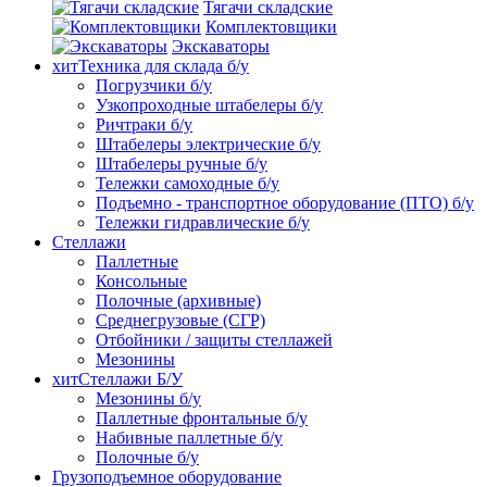
Тягачи складские
Комплектовщики
Экскаваторы
хит
Техника для склада б/у
Погрузчики б/у
Узкопроходные штабелеры б/у
Ричтраки б/у
Штабелеры электрические б/у
Штабелеры ручные б/у
Тележки самоходные б/у
Подъемно - транспортное оборудование (ПТО) б/у
Тележки гидравлические б/у
Стеллажи
Паллетные
Консольные
Полочные (архивные)
Среднегрузовые (СГР)
Отбойники / защиты стеллажей
Мезонины
хит
Стеллажи Б/У
Мезонины б/у
Паллетные фронтальные б/у
Набивные паллетные б/у
Полочные б/у
Грузоподъемное оборудование