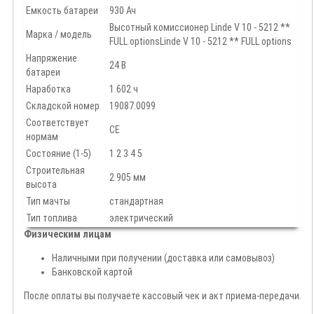
Емкость батареи
930 Ач
Высотный комиссионер Linde V 10 - 5212 **
Марка / модель
FULL optionsLinde V 10 - 5212 ** FULL options
Напряжение
24 В
батареи
Наработка
1 602 ч
Складской номер
19087.0099
Соответствует
CE
нормам
Состояние (1-5)
1 2 3 4 5
Строительная
2 905 мм
высота
Тип мачты
стандартная
Тип топлива
электрический
Физическим лицам
Наличными при получении (доставка или самовывоз)
Банковской картой
После оплаты вы получаете кассовый чек и акт приема-передачи.