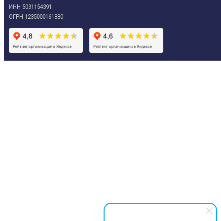
ИНН 5031154391
ОГРН 1235000161880