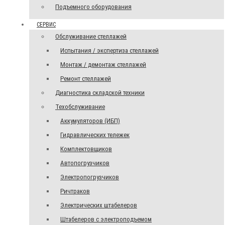
Подъемного оборудования
СЕРВИС
Обслуживание стеллажей
Испытания / экспертиза стеллажей
Монтаж / демонтаж стеллажей
Ремонт стеллажей
Диагностика складской техники
Техобслуживание
Аккумуляторов (ИБП)
Гидравлических тележек
Комплектовщиков
Автопогрузчиков
Электропогрузчиков
Ричтраков
Электрических штабелеров
Штабелеров с электроподъемом