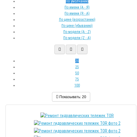
По умолчанию
По имени (A - Я)
По имени (Я - A)
По цене (возрастанию)
По цене (убыванию)
По модели (A - Z)
По модели (Z - A)
20
25
50
75
100
Показывать:
20