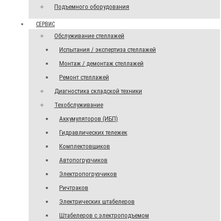
Подъемного оборудования
СЕРВИС
Обслуживание стеллажей
Испытания / экспертиза стеллажей
Монтаж / демонтаж стеллажей
Ремонт стеллажей
Диагностика складской техники
Техобслуживание
Аккумуляторов (ИБП)
Гидравлических тележек
Комплектовщиков
Автопогрузчиков
Электропогрузчиков
Ричтраков
Электрических штабелеров
Штабелеров с электроподъемом