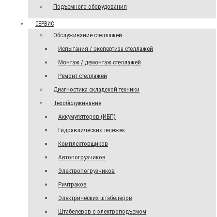
Подъемного оборудования
СЕРВИС
Обслуживание стеллажей
Испытания / экспертиза стеллажей
Монтаж / демонтаж стеллажей
Ремонт стеллажей
Диагностика складской техники
Техобслуживание
Аккумуляторов (ИБП)
Гидравлических тележек
Комплектовщиков
Автопогрузчиков
Электропогрузчиков
Ричтраков
Электрических штабелеров
Штабелеров с электроподъемом