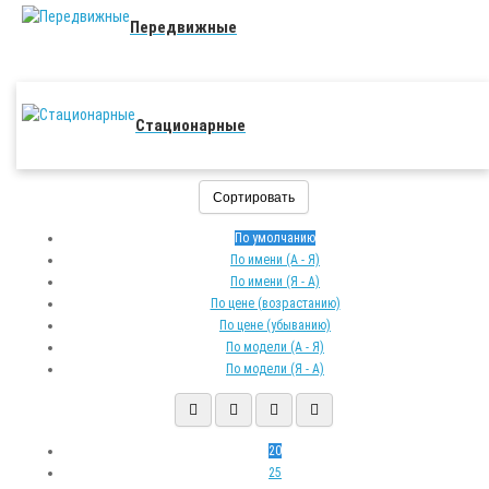
Передвижные
Стационарные
Сортировать
По умолчанию
По имени (A - Я)
По имени (Я - A)
По цене (возрастанию)
По цене (убыванию)
По модели (A - Я)
По модели (Я - A)
20
25