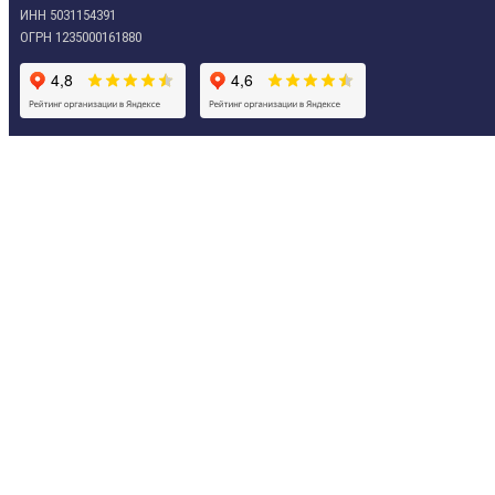
ИНН 5031154391
ОГРН 1235000161880