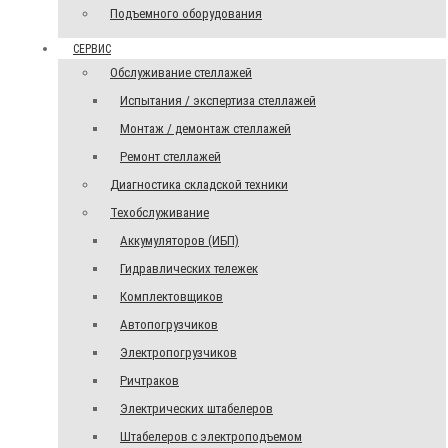
Подъемного оборудования
СЕРВИС
Обслуживание стеллажей
Испытания / экспертиза стеллажей
Монтаж / демонтаж стеллажей
Ремонт стеллажей
Диагностика складской техники
Техобслуживание
Аккумуляторов (ИБП)
Гидравлических тележек
Комплектовщиков
Автопогрузчиков
Электропогрузчиков
Ричтраков
Электрических штабелеров
Штабелеров с электроподъемом