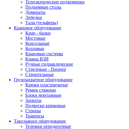
Телескопические подъемники
Подъемные столы
Домкраты
Лебедки
Тали (тельферы)
Крановое оборудование
Кран - балки
Мостовые
Консольные
Козловые
Крановые системы
Краны ВЗИ
Ручные гидравлические
Стреловые - Пионер
Строительные
Грузозахватное оборудование
Крюки пластинчатые
Ремни стяжные
Блоки монтажные
Захваты
Подвески крюковые
Стропы
Траверсы
Такелажное оборудование
Тележки передаточные