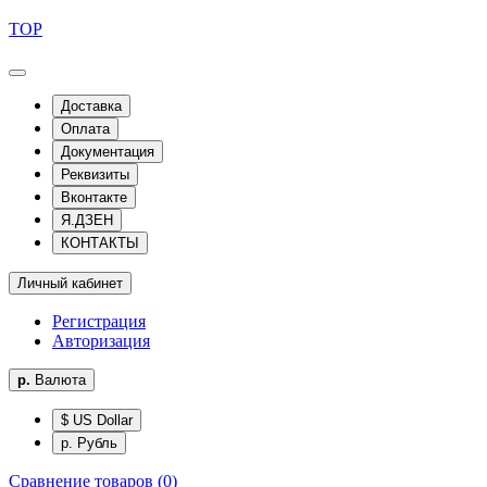
TOP
Доставка
Оплата
Документация
Реквизиты
Вконтакте
Я.ДЗЕН
КОНТАКТЫ
Личный кабинет
Регистрация
Авторизация
р.
Валюта
$ US Dollar
р. Рубль
Сравнение товаров (0)