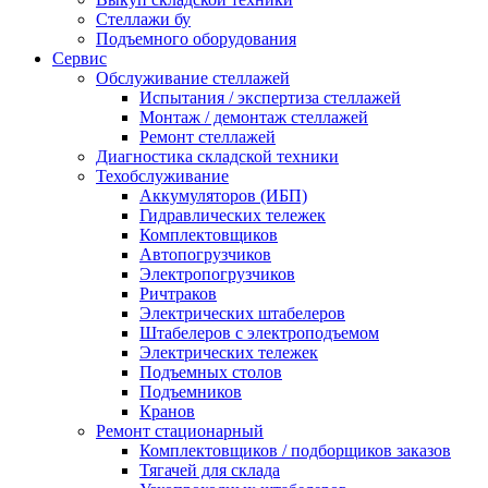
Стеллажи бу
Подъемного оборудования
Сервис
Обслуживание стеллажей
Испытания / экспертиза стеллажей
Монтаж / демонтаж стеллажей
Ремонт стеллажей
Диагностика складской техники
Техобслуживание
Аккумуляторов (ИБП)
Гидравлических тележек
Комплектовщиков
Автопогрузчиков
Электропогрузчиков
Ричтраков
Электрических штабелеров
Штабелеров с электроподъемом
Электрических тележек
Подъемных столов
Подъемников
Кранов
Ремонт стационарный
Комплектовщиков / подборщиков заказов
Тягачей для склада