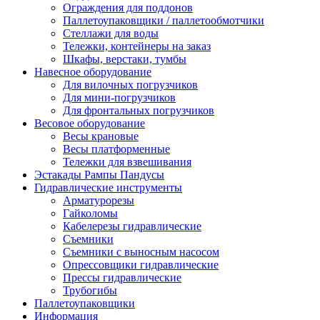
Ограждения для поддонов
Паллетоупаковщики / паллетообмотчики
Стеллажи для воды
Тележки, контейнеры на заказ
Шкафы, верстаки, тумбы
Навесное оборудование
Для вилочных погрузчиков
Для мини-погрузчиков
Для фронтальных погрузчиков
Весовое оборудование
Весы крановые
Весы платформенные
Тележки для взвешивания
Эстакады Рампы Пандусы
Гидравлические инструменты
Арматурорезы
Гайколомы
Кабелерезы гидравлические
Съемники
Съемники с выносным насосом
Опрессовщики гидравлические
Прессы гидравлические
Трубогибы
Паллетоупаковщики
Информация