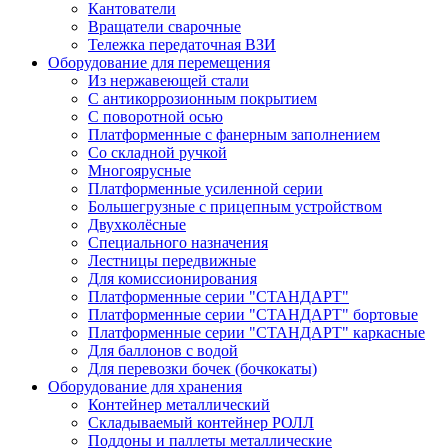
Кантователи
Вращатели сварочные
Тележка передаточная ВЗИ
Оборудование для перемещения
Из нержавеющей стали
С антикоррозионным покрытием
С поворотной осью
Платформенные с фанерным заполнением
Со складной ручкой
Многоярусные
Платформенные усиленной серии
Большегрузные с прицепным устройством
Двухколёсные
Специального назначения
Лестницы передвижные
Для комиссионирования
Платформенные серии "СТАНДАРТ"
Платформенные серии "СТАНДАРТ" бортовые
Платформенные серии "СТАНДАРТ" каркасные
Для баллонов с водой
Для перевозки бочек (бочкокаты)
Оборудование для хранения
Контейнер металлический
Складываемый контейнер РОЛЛ
Поддоны и паллеты металлические