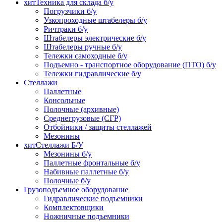
хит
Техника для склада б/у
Погрузчики б/у
Узкопроходные штабелеры б/у
Ричтраки б/у
Штабелеры электрические б/у
Штабелеры ручные б/у
Тележки самоходные б/у
Подъемно - транспортное оборудование (ПТО) б/у
Тележки гидравлические б/у
Стеллажи
Паллетные
Консольные
Полочные (архивные)
Среднегрузовые (СГР)
Отбойники / защиты стеллажей
Мезонины
хит
Стеллажи Б/У
Мезонины б/у
Паллетные фронтальные б/у
Набивные паллетные б/у
Полочные б/у
Грузоподъемное оборудование
Гидравлические подъемники
Комплектовщики
Ножничные подъемники